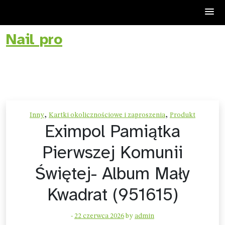
Nail pro
Skip
to
content
,
,
Inny
Kartki okolicznościowe i zaproszenia
Produkt
Eximpol Pamiątka
Pierwszej Komunii
Świętej- Album Mały
Kwadrat (951615)
-
22 czerwca 2026
by
admin