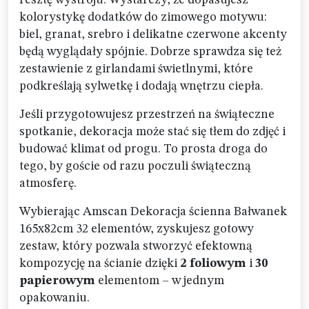
resztę wystroju. Wystarczy, że dopasujesz
kolorystykę dodatków do zimowego motywu:
biel, granat, srebro i delikatne czerwone akcenty
będą wyglądały spójnie. Dobrze sprawdza się też
zestawienie z girlandami świetlnymi, które
podkreślają sylwetkę i dodają wnętrzu ciepła.
Jeśli przygotowujesz przestrzeń na świąteczne
spotkanie, dekoracja może stać się tłem do zdjęć i
budować klimat od progu. To prosta droga do
tego, by goście od razu poczuli świąteczną
atmosferę.
Wybierając Amscan Dekoracja ścienna Bałwanek
165x82cm 32 elementów, zyskujesz gotowy
zestaw, który pozwala stworzyć efektowną
kompozycję na ścianie dzięki
2 foliowym
i
30
papierowym
elementom – w jednym
opakowaniu.