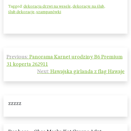
Tagged:
dekoracja drzwi na wesele
,
dekoracje na ślub
,
ślub dekoracje
,
szampanówki
Nawigacja
Previous:
Panorama Karnet urodziny B6 Premium
wpisu
31 koperta 262911
Next:
Hawajska girlanda z flag Hawaje
zzzzz