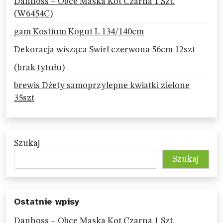
Danhoss – Obce Maska Kot Czarna 1 Szt.
(W6454C)
gam Kostium Kogut L 134/140cm
Dekoracja wisząca Swirl czerwona 56cm 12szt
(brak tytułu)
brewis Dżety samoprzylepne kwiatki zielone
35szt
Szukaj
Szukaj
Ostatnie wpisy
Danhoss – Obce Maska Kot Czarna 1 Szt.