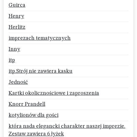
Guirca
Henry
Herlitz
imprezach tematycznych
Inny
itp
itp.Strój nie zawiera kasku
Jedność
Kartki okolicznościowe i zaproszenia
Knorr Prandell
kotylionów dla gości
która nada elegancki charakter naszej imprezie.
Zestaw zawiera 6 łyżek