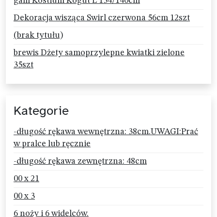
gam Kostium Kogut L 134/140cm
Dekoracja wisząca Swirl czerwona 56cm 12szt
(brak tytułu)
brewis Dżety samoprzylepne kwiatki zielone
35szt
Kategorie
-długość rękawa wewnętrzna: 38cm.UWAGI:Prać
w pralce lub ręcznie
-długość rękawa zewnętrzna: 48cm
00 x 21
00 x 3
6 noży i 6 widelców.