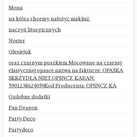
Mona
na którą chcemy nałożyć makijaż.
naczyń liturgicznych
Noster
Olesiejuk
oraz czarnym puszkiem.Mocowane na czarnej
elastycznej opasce.nazwa na fakturze: OPASKA
SKRZYDŁA NIET.OPSNCZ-KAEAN:
5901238624059Kod Producenta: OPSNCZ-KA
Ozdobne dodatki
Pan Dragon
Party Deco
Partydeco