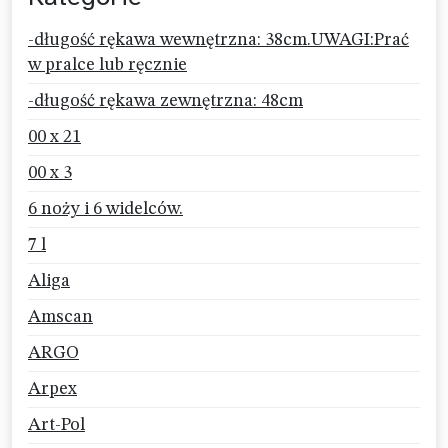
-długość rękawa wewnętrzna: 38cm.UWAGI:Prać
w pralce lub ręcznie
-długość rękawa zewnętrzna: 48cm
00 x 21
00 x 3
6 noży i 6 widelców.
7 l
Aliga
Amscan
ARGO
Arpex
Art-Pol