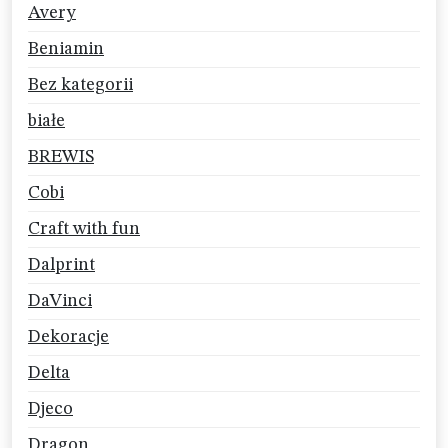
Avery
Beniamin
Bez kategorii
białe
BREWIS
Cobi
Craft with fun
Dalprint
DaVinci
Dekoracje
Delta
Djeco
Dragon