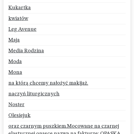
Kukartka
kwiatów
Leg Avenue
Maja
Media Rodzina
Moda
Mona
na którą chcemy nałożyć makijaż.
naczyń liturgicznych
Noster
Olesiejuk
oraz czarnym puszkiem.Mocowane na czarnej
elastycznej opasce.nazwa na fakturze: OPASKA