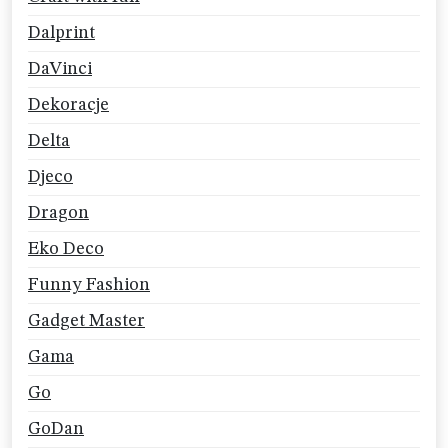
Dalprint
DaVinci
Dekoracje
Delta
Djeco
Dragon
Eko Deco
Funny Fashion
Gadget Master
Gama
Go
GoDan