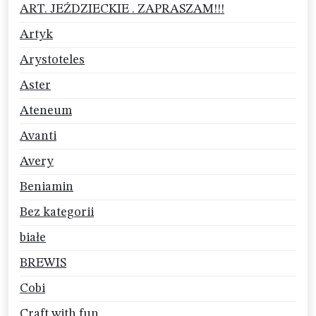
ART. JEŹDZIECKIE . ZAPRASZAM!!!
Artyk
Arystoteles
Aster
Ateneum
Avanti
Avery
Beniamin
Bez kategorii
białe
BREWIS
Cobi
Craft with fun