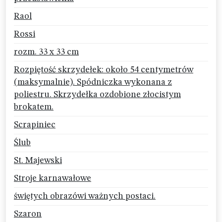
Raol
Rossi
rozm. 33 x 33 cm
Rozpiętość skrzydełek: około 54 centymetrów
(maksymalnie). Spódniczka wykonana z
poliestru. Skrzydełka ozdobione złocistym
brokatem.
Scrapiniec
Ślub
St. Majewski
Stroje karnawałowe
świętych obrazówi ważnych postaci.
Szaron