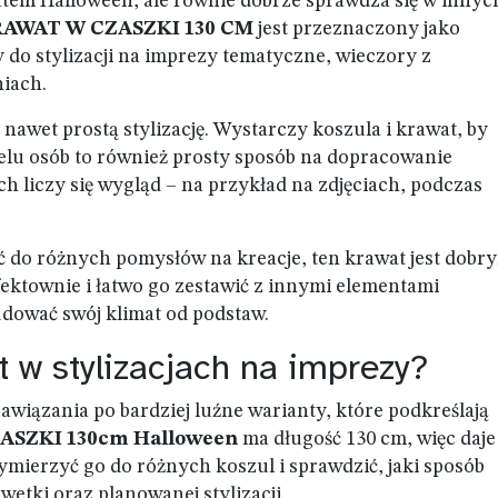
matem Halloween, ale równie dobrze sprawdza się w innyc
AWAT W CZASZKI 130 CM
jest przeznaczony jako
 do stylizacji na imprezy tematyczne, wieczory z
niach.
 nawet prostą stylizację. Wystarczy koszula i krawat, by
elu osób to również prosty sposób na dopracowanie
 liczy się wygląd – na przykład na zdjęciach, podczas
ać do różnych pomysłów na kreacje, ten krawat jest dobr
ktownie i łatwo go zestawić z innymi elementami
dować swój klimat od podstaw.
 w stylizacjach na imprezy?
zawiązania po bardziej luźne warianty, które podkreślają
ASZKI 130cm Halloween
ma długość 130 cm, więc daje
mierzyć go do różnych koszul i sprawdzić, jaki sposób
lwetki oraz planowanej stylizacji.