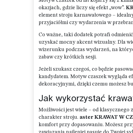
Motyw czaszek od lat kojarzy się z kli
okazjach, gdzie liczy się efekt „wow”.
KR
element stroju karnawałowego – idealny
przyjaciółmi czy wydarzenia w przebra
Co ważne, taki dodatek potrafi odmienić
uzyskać mocny akcent wizualny. Dla wi
wizerunku podczas wydarzeń, na których
zabaw czy krótkich sesji.
Jeżeli szukasz czegoś, co będzie pasow
kandydatem. Motyw czaszek wygląda efe
dekoracyjnymi, dzięki czemu możesz bu
Jak wykorzystać krawat
Możliwości jest wiele – od klasycznego 
charakter stroju.
aster KRAWAT W CZ
komfort przy dopasowaniu. Możesz przy
zawiązania najlepiej pasuje do Twojej sy