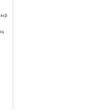
acji
zą