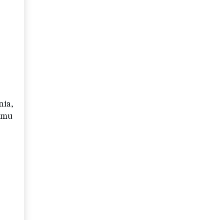
nia,
temu