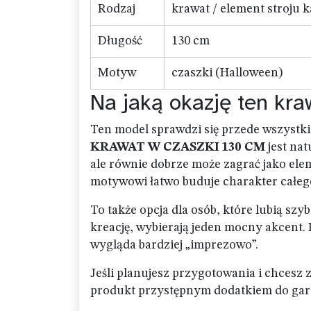
Rodzaj
krawat / element stroju
Długość
130 cm
Motyw
czaszki (Halloween)
Na jaką okazję ten kra
Ten model sprawdzi się przede wszystki
KRAWAT W CZASZKI 130 CM
jest na
ale równie dobrze może zagrać jako ele
motywowi łatwo buduje charakter całego
To także opcja dla osób, które lubią s
kreację, wybierają jeden mocny akcent. 
wygląda bardziej „imprezowo”.
Jeśli planujesz przygotowania i chcesz 
produkt przystępnym dodatkiem do gard