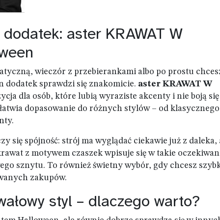
y dodatek: aster KRAWAT W
oween
ematyczną, wieczór z przebierankami albo po prostu chces
n dodatek sprawdzi się znakomicie.
aster KRAWAT W
cja dla osób, które lubią wyraziste akcenty i nie boją się
atwia dopasowanie do różnych stylów – od klasycznego
nty.
y się spójność: strój ma wyglądać ciekawie już z daleka, 
rawat z motywem czaszek wpisuje się w takie oczekiwan
wego sznytu. To również świetny wybór, gdy chcesz szyb
owanych zakupów.
wałowy styl – dlaczego warto?