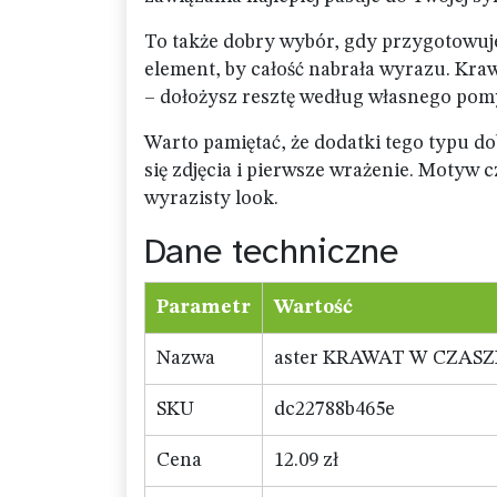
To także dobry wybór, gdy przygotowuje
element, by całość nabrała wyrazu. Kra
– dołożysz resztę według własnego pomys
Warto pamiętać, że dodatki tego typu do
się zdjęcia i pierwsze wrażenie. Motyw 
wyrazisty look.
Dane techniczne
Parametr
Wartość
Nazwa
aster KRAWAT W CZASZK
SKU
dc22788b465e
Cena
12.09 zł