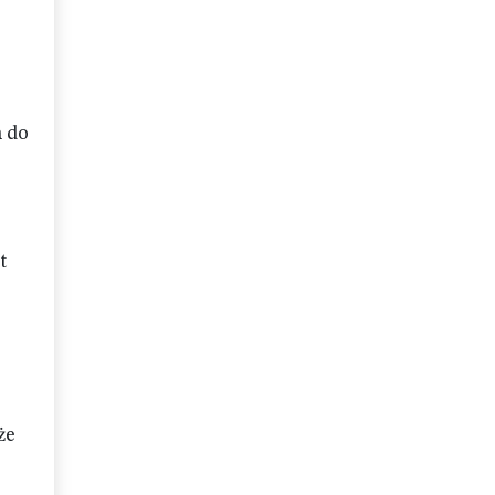
m do
t
że