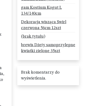
gam Kostium Kogut L
134/140cm
Dekoracja wisząca Swirl
czerwona 56cm 12szt
z
(brak tytułu)
brewis Dżety samoprzylepne
kwiatki zielone 35szt
a
Brak komentarzy do
ia,
wyświetlenia.
ko