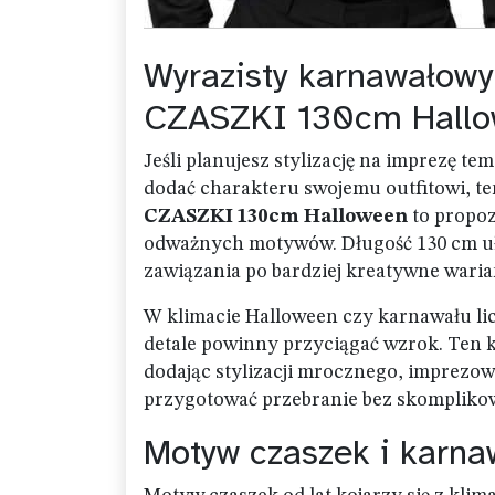
Wyrazisty karnawałow
CZASZKI 130cm Hall
Jeśli planujesz stylizację na imprezę t
dodać charakteru swojemu outfitowi, te
CZASZKI 130cm Halloween
to propozy
odważnych motywów. Długość 130 cm uł
zawiązania po bardziej kreatywne waria
W klimacie Halloween czy karnawału licz
detale powinny przyciągać wzrok. Ten k
dodając stylizacji mrocznego, imprezo
przygotować przebranie bez skomplik
Motyw czaszek i karna