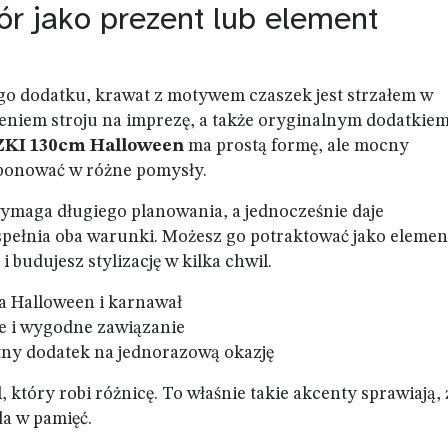
ór jako prezent lub element
go dodatku, krawat z motywem czaszek jest strzałem w
eniem stroju na imprezę, a także oryginalnym dodatkie
KI 130cm Halloween
ma prostą formę, ale mocny
mponować w różne pomysły.
 wymaga długiego planowania, a jednocześnie daje
spełnia oba warunki. Możesz go potraktować jako elemen
i budujesz stylizację w kilka chwil.
a Halloween i karnawał
e i wygodne zawiązanie
etny dodatek na jednorazową okazję
, który robi różnicę. To właśnie takie akcenty sprawiają, 
da w pamięć.