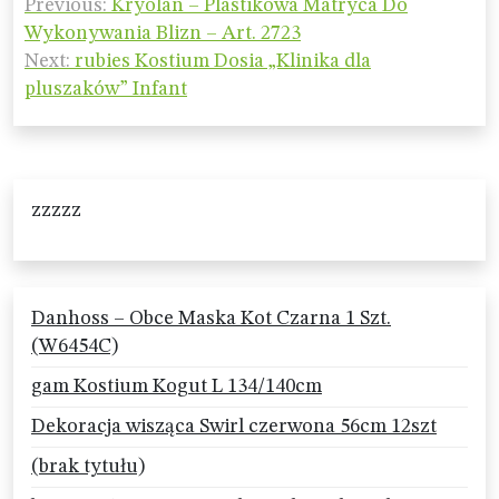
Previous:
Kryolan – Plastikowa Matryca Do
wpisu
Wykonywania Blizn – Art. 2723
Next:
rubies Kostium Dosia „Klinika dla
pluszaków” Infant
zzzzz
Danhoss – Obce Maska Kot Czarna 1 Szt.
(W6454C)
gam Kostium Kogut L 134/140cm
Dekoracja wisząca Swirl czerwona 56cm 12szt
(brak tytułu)