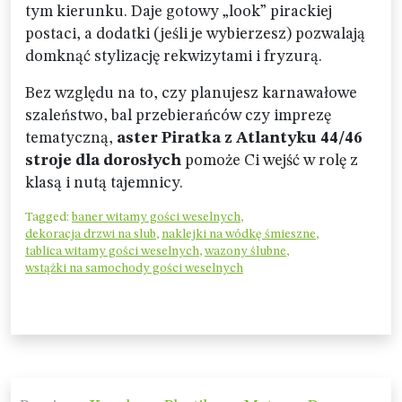
tym kierunku. Daje gotowy „look” pirackiej
postaci, a dodatki (jeśli je wybierzesz) pozwalają
domknąć stylizację rekwizytami i fryzurą.
Bez względu na to, czy planujesz karnawałowe
szaleństwo, bal przebierańców czy imprezę
tematyczną,
aster Piratka z Atlantyku 44/46
stroje dla dorosłych
pomoże Ci wejść w rolę z
klasą i nutą tajemnicy.
Tagged:
baner witamy gości weselnych
,
dekoracja drzwi na slub
,
naklejki na wódkę śmieszne
,
tablica witamy gości weselnych
,
wazony ślubne
,
wstążki na samochody gości weselnych
Nawigacja