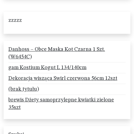
zzzzz
Danhoss – Obce Maska Kot Czarna 1 Szt.
(W6454C)
gam Kostium Kogut L 134/140cm
Dekoracja wisząca Swirl czerwona 56cm 12szt
(brak tytułu)
brewis Dżety samoprzylepne kwiatki zielone
35szt