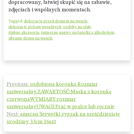
dopracowany, łatwiej skupić się na zabawie,
zdjęciach i wspólnych momentach.
Tagged:
dekoracja przed domem na wesele
,
dekoracje potraw weselnych
,
ozdoby na slub
,
ślubne akcesoria
,
śmieszne napisy na butelki z alkoholem
,
ubranie domu na wesele
Nawigacja
Previous:
ozdobiona koronką.Rozmiar
wpisu
uniwersalny.ZAWARTOŚĆ:Maska z koronką
czerwonaWYMIARY:rozmiar
uniwersalnyUWAGI:Prać w pralce lub ręcznie
Next:
amscan Serwetki zygzak na sześćdziesiąte
urodziny 33cm 16szt