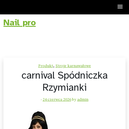
Nail pro
Skip
to
content
,
Produkt
Stroje karnawałowe
carnival Spódniczka
Rzymianki
-
24 czerwca 2026
by
admin