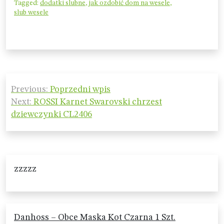
Tagged:
dodatki slubne
,
jak ozdobić dom na wesele
,
slub wesele
Nawigacja
Previous:
Poprzedni wpis
wpisu
Next:
ROSSI Karnet Swarovski chrzest
dziewczynki CL2406
zzzzz
Danhoss – Obce Maska Kot Czarna 1 Szt.