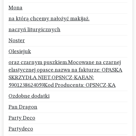
Mona
na którą chcemy nałożyć makijaż.
naczyń liturgicznych
Noster
Olesiejuk
oraz czarnym puszkiem.Mocowane na czarnej
elastycznej opasce.nazwa na fakturze: OPASKA
SKRZYDŁA NIET.OPSNCZ-KAEAN:
5901238624059Kod Producenta: OPSNCZ-KA
Ozdobne dodatki
Pan Dragon
Party Deco
Partydeco