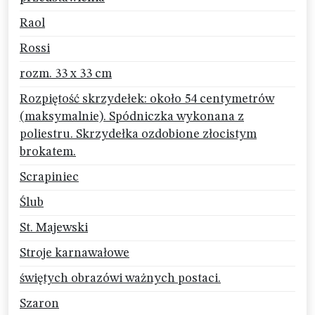
Raol
Rossi
rozm. 33 x 33 cm
Rozpiętość skrzydełek: około 54 centymetrów
(maksymalnie). Spódniczka wykonana z
poliestru. Skrzydełka ozdobione złocistym
brokatem.
Scrapiniec
Ślub
St. Majewski
Stroje karnawałowe
świętych obrazówi ważnych postaci.
Szaron