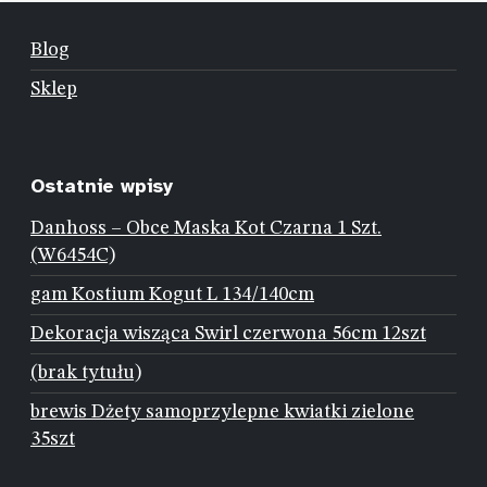
Blog
Sklep
Ostatnie wpisy
Danhoss – Obce Maska Kot Czarna 1 Szt.
(W6454C)
gam Kostium Kogut L 134/140cm
Dekoracja wisząca Swirl czerwona 56cm 12szt
(brak tytułu)
brewis Dżety samoprzylepne kwiatki zielone
35szt