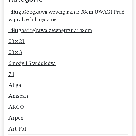
-długość rękawa wewnętrzna: 38cm.UWAGI:Prać
w pralce lub ręcznie
-długość rękawa zewnętrzna: 48cm
00 x 21
00 x 3
6 noży i 6 widelców.
7 l
Aliga
Amscan
ARGO
Arpex
Art-Pol