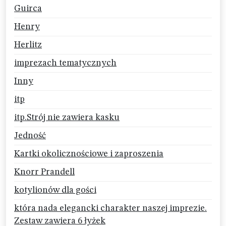
Guirca
Henry
Herlitz
imprezach tematycznych
Inny
itp
itp.Strój nie zawiera kasku
Jedność
Kartki okolicznościowe i zaproszenia
Knorr Prandell
kotylionów dla gości
która nada elegancki charakter naszej imprezie.
Zestaw zawiera 6 łyżek