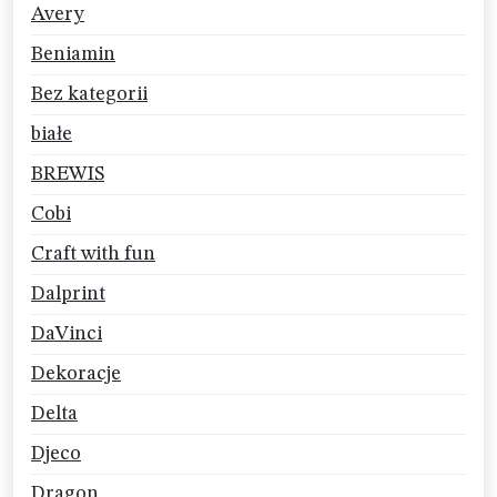
Avery
Beniamin
Bez kategorii
białe
BREWIS
Cobi
Craft with fun
Dalprint
DaVinci
Dekoracje
Delta
Djeco
Dragon