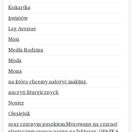
Kukartka
kwiatów
Leg Avenue
Maja
Media Rodzina
Moda
Mona
na którą chcemy nałożyć makijaż.
naczyń liturgicznych
Noster
Olesiejuk
oraz czarnym puszkiem.Mocowane na czarnej
elastycznej opasce.nazwa na fakturze: OPASKA