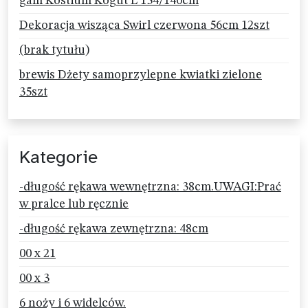
gam Kostium Kogut L 134/140cm
Dekoracja wisząca Swirl czerwona 56cm 12szt
(brak tytułu)
brewis Dżety samoprzylepne kwiatki zielone
35szt
Kategorie
-długość rękawa wewnętrzna: 38cm.UWAGI:Prać
w pralce lub ręcznie
-długość rękawa zewnętrzna: 48cm
00 x 21
00 x 3
6 noży i 6 widelców.