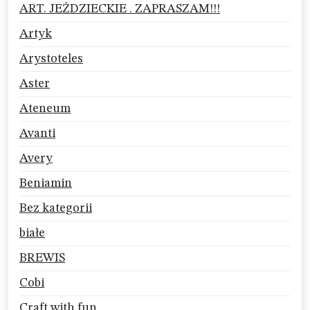
ART. JEŹDZIECKIE . ZAPRASZAM!!!
Artyk
Arystoteles
Aster
Ateneum
Avanti
Avery
Beniamin
Bez kategorii
białe
BREWIS
Cobi
Craft with fun