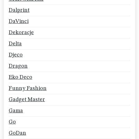
Dalprint
DaVinci
Dekoracje
Delta
Djeco
Dragon
Eko Deco
Funny Fashion
Gadget Master
Gama
Go
GoDan