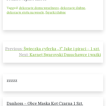
Tagged:
dekoracje domu weselnego
,
dekoracje ślubne
,
dekoracje stołu na wesele
,
figurki ślubne
Nawigacja
Previous:
Świeczka cyferka „3” Jake i piraci – 1 szt.
wpisu
Next:
Karnet Swarovski Dmuchawce i ważki
zzzzz
Danhoss – Obce Maska Kot Czarna 1 Szt.