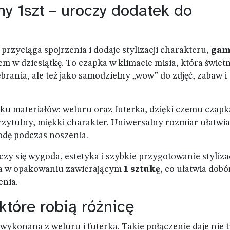
y 1szt – uroczy dodatek do
przyciąga spojrzenia i dodaje stylizacji charakteru,
ga
em w dziesiątkę. To czapka w klimacie misia, która świet
brania, ale też jako samodzielny „wow” do zdjęć, zabaw i
 materiałów: weluru oraz futerka, dzięki czemu czapk
rzytulny, miękki charakter. Uniwersalny rozmiar ułatwia
odę podczas noszenia.
czy się wygoda, estetyka i szybkie przygotowanie stylizac
pna w opakowaniu zawierającym
1 sztukę
, co ułatwia dobó
enia.
które robią różnicę
 wykonana z weluru i futerka. Takie połączenie daje nie 