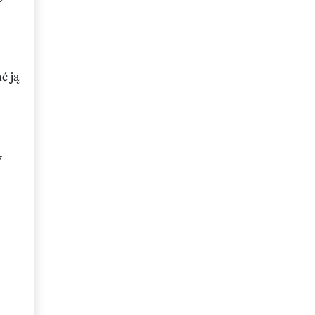
ć ją
y