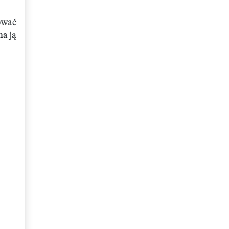
ować
ma ją