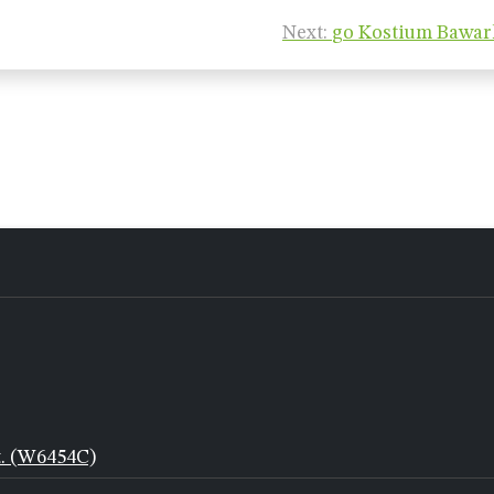
Next:
go Kostium Bawar
t. (W6454C)