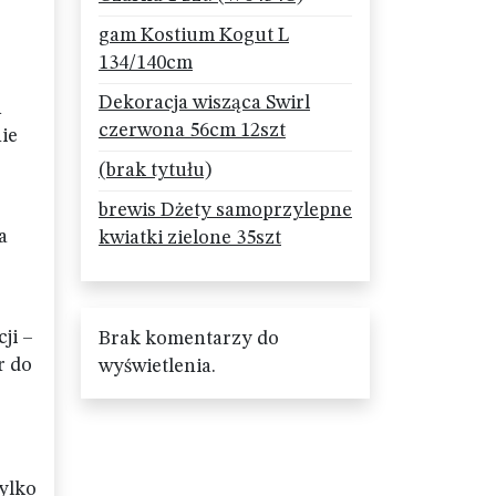
gam Kostium Kogut L
134/140cm
Dekoracja wisząca Swirl
m
czerwona 56cm 12szt
nie
(brak tytułu)
brewis Dżety samoprzylepne
a
kwiatki zielone 35szt
ji –
Brak komentarzy do
r do
wyświetlenia.
tylko