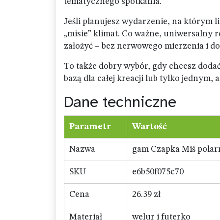
tematycznego spotkania.
Jeśli planujesz wydarzenie, na którym l
„misie” klimat. Co ważne, uniwersalny ro
założyć – bez nerwowego mierzenia i d
To także dobry wybór, gdy chcesz dodać
bazą dla całej kreacji lub tylko jednym,
Dane techniczne
Parametr
Wartość
Nazwa
gam Czapka Miś polar
SKU
e6b50f075c70
Cena
26.39 zł
Materiał
welur i futerko