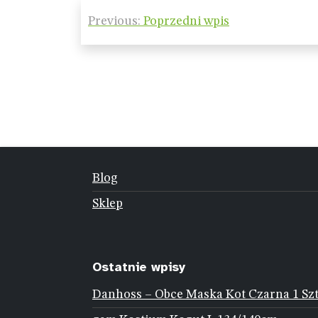
Nawigacja
Previous:
Poprzedni wpis
wpisu
Blog
Sklep
Ostatnie wpisy
Danhoss – Obce Maska Kot Czarna 1 Sz