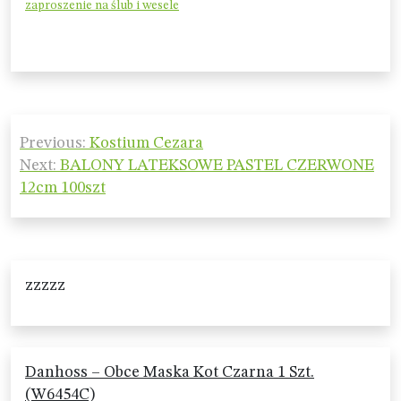
zaproszenie na ślub i wesele
Nawigacja
Previous:
Kostium Cezara
wpisu
Next:
BALONY LATEKSOWE PASTEL CZERWONE
12cm 100szt
zzzzz
Danhoss – Obce Maska Kot Czarna 1 Szt.
(W6454C)