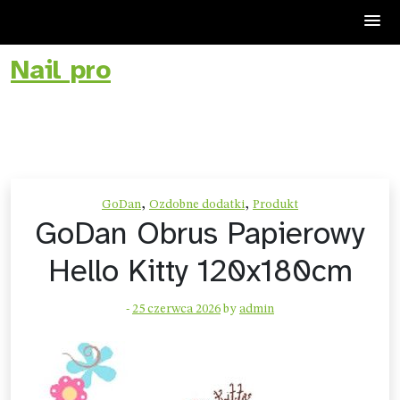
Nail pro
Skip
to
content
,
,
GoDan
Ozdobne dodatki
Produkt
GoDan Obrus Papierowy
Hello Kitty 120x180cm
-
25 czerwca 2026
by
admin