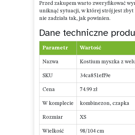
Przed zakupem warto zweryfikować wymia
uniknąć sytuacji, w której strój jest zb
nie zadziała tak, jak powinien.
Dane techniczne produ
Parametr
Wartość
Nazwa
Kostium myszka z wel
SKU
34ca851eff9e
Cena
74.99 zł
W komplecie
kombinezon, czapka
Rozmiar
XS
Wielkość
98/104 cm