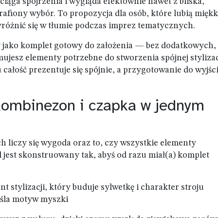
yciąga spojrzenia i wygląda efektownie nawet z bliska,
rafiony wybór. To propozycja dla osób, które lubią miękk
różnić się w tłumie podczas imprez tematycznych.
y jako komplet gotowy do założenia — bez dodatkowych,
esz elementy potrzebne do stworzenia spójnej stylizac
u całość prezentuje się spójnie, a przygotowanie do wyjśc
Kombinezon i czapka w jednym
iczy się wygoda oraz to, czy wszystkie elementy
 jest skonstruowany tak, abyś od razu miał(a) komplet
stylizacji, który buduje sylwetkę i charakter stroju
eśla motyw myszki