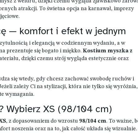
u mysz z weluru, dzięki czemu wygląda zjawiskowo zaró
ornych atrakcji. To świetna opcja na karnawał, imprezy
djęciowe.
icę — komfort i efekt w jednym
przytulnością i elegancją w codziennym wydaniu, a w
a prezentuje się bogato i miękko.
Kostium myszka z
teriału, dzięki czemu strój wygląda estetycznie oraz
wdza się wtedy, gdy chcesz zachować swobodę ruchów i
eli zależy Ci na stylizacji, która nie tylko się wyróżnia,
 te wymagania.
ar? Wybierz XS (98/104 cm)
XS
, z dopasowaniem do wzrostu
98/104 cm
. To ważne, 
t noszenia oraz na to, jak całość układa się wizualnie.