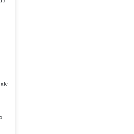
wno
 ale
bo