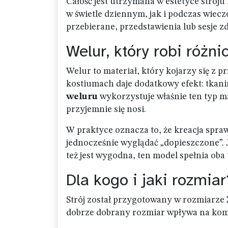
Całość jest utrzymana w estetyce stroj
w świetle dziennym, jak i podczas wiecz
przebierane, przedstawienia lub sesje z
Welur, który robi różn
Welur to materiał, który kojarzy się z 
kostiumach daje dodatkowy efekt: tkanin
weluru
wykorzystuje właśnie ten typ ma
przyjemnie się nosi.
W praktyce oznacza to, że kreacja spra
jednocześnie wyglądać „dopieszczone”. Jeż
też jest wygodna, ten model spełnia oba
Dla kogo i jaki rozmi
Strój został przygotowany w rozmiarze
dobrze dobrany rozmiar wpływa na komfor