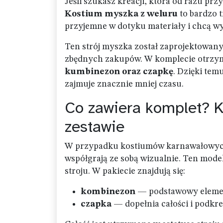
Jeśli szukasz kreacji, która od razu prz
Kostium myszka z weluru
to bardzo t
przyjemne w dotyku materiały i chcą wy
Ten strój myszka został zaprojektowan
zbędnych zakupów. W komplecie otrzymuj
kumbinezon oraz czapkę
. Dzięki tem
zajmuje znacznie mniej czasu.
Co zawiera komplet? 
zestawie
W przypadku kostiumów karnawałowych l
współgrają ze sobą wizualnie. Ten model
stroju. W pakiecie znajdują się:
kombinezon
— podstawowy element 
czapka
— dopełnia całości i podkr