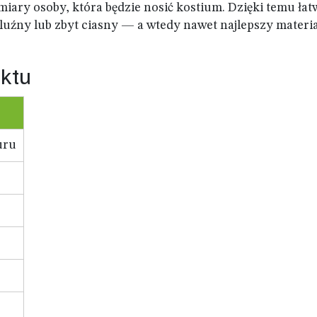
ry osoby, która będzie nosić kostium. Dzięki temu łatw
yt luźny lub zbyt ciasny — a wtedy nawet najlepszy materi
ktu
uru