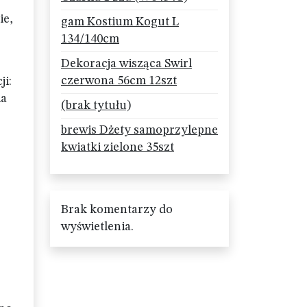
ie,
gam Kostium Kogut L
134/140cm
Dekoracja wisząca Swirl
czerwona 56cm 12szt
ji:
ia
(brak tytułu)
brewis Dżety samoprzylepne
kwiatki zielone 35szt
Brak komentarzy do
wyświetlenia.