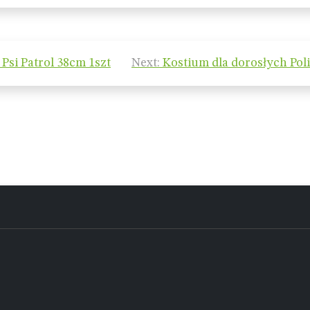
Psi Patrol 38cm 1szt
Next:
Kostium dla dorosłych Poli