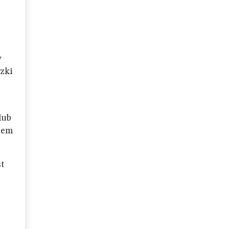
y
zki
lub
onem
t