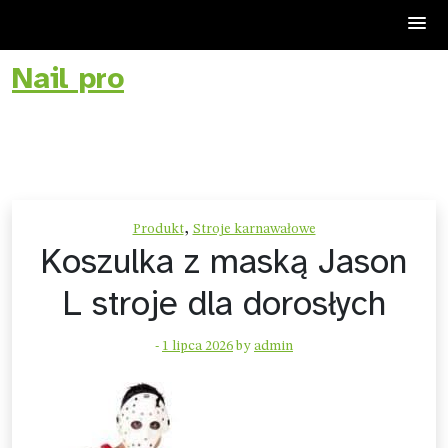
Nail pro
Skip
to
content
,
Produkt
Stroje karnawałowe
Koszulka z maską Jason
L stroje dla dorosłych
-
1 lipca 2026
by
admin