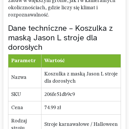
zabaw w większym gronie, jak i w kameralnych
okolicznościach, gdzie liczy się klimat i
rozpoznawalność.
Dane techniczne – Koszulka z
maską Jason L stroje dla
dorosłych
Parametr
Wartość
Koszulka z maską Jason L stroje
Nazwa
dla dorosłych
SKU
206fe51db9c9
Cena
74.99 zł
Rodzaj
Stroje karnawałowe / Halloween
stroju