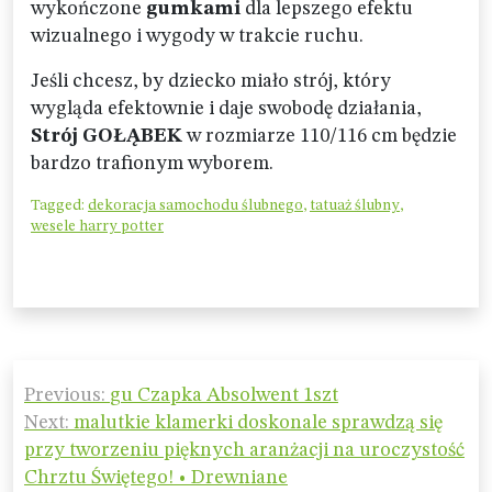
wykończone
gumkami
dla lepszego efektu
wizualnego i wygody w trakcie ruchu.
Jeśli chcesz, by dziecko miało strój, który
wygląda efektownie i daje swobodę działania,
Strój GOŁĄBEK
w rozmiarze 110/116 cm będzie
bardzo trafionym wyborem.
Tagged:
dekoracja samochodu ślubnego
,
tatuaż ślubny
,
wesele harry potter
Nawigacja
Previous:
gu Czapka Absolwent 1szt
wpisu
Next:
malutkie klamerki doskonale sprawdzą się
przy tworzeniu pięknych aranżacji na uroczystość
Chrztu Świętego! • Drewniane