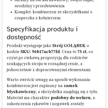
Idealny na bal karnawałowy, Święto Bajki,
urodziny i przedstawienia
Komplet: kombinezon ze skrzydełkami +
czapeczka z kołnierzem
Specyfikacja produktu i
dostępność
Produkt występuje jako
Strój GOŁĄBEK
o
kodzie
SKU: 96b17acb77fd
. Cena to
75 zł
, co
czyni go ciekawą propozycją dla rodziców
szukających stroju w rozsądnej cenie, a
jednocześnie z dopracowanymi elementami.
Warto zwrócić uwagę na sposób wykonania:
kombinezon jest zapinany na
zamek
błyskawiczny
, a skrzydełka znajdują się z tyłu.
Materiał ma charakter
podobny do weluru
, a
zakończenia rękawów i nogawek zostały