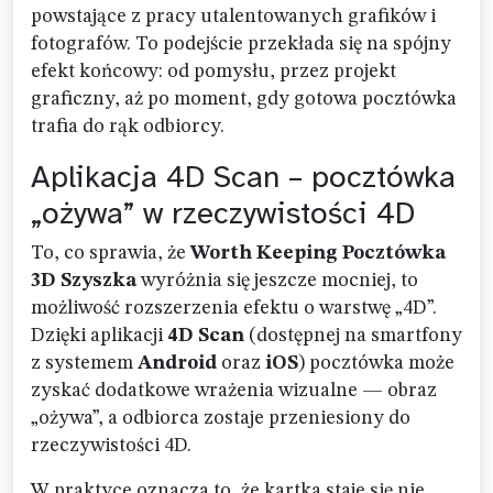
powstające z pracy utalentowanych grafików i
fotografów. To podejście przekłada się na spójny
efekt końcowy: od pomysłu, przez projekt
graficzny, aż po moment, gdy gotowa pocztówka
trafia do rąk odbiorcy.
Aplikacja 4D Scan – pocztówka
„ożywa” w rzeczywistości 4D
To, co sprawia, że
Worth Keeping Pocztówka
3D Szyszka
wyróżnia się jeszcze mocniej, to
możliwość rozszerzenia efektu o warstwę „4D”.
Dzięki aplikacji
4D Scan
(dostępnej na smartfony
z systemem
Android
oraz
iOS
) pocztówka może
zyskać dodatkowe wrażenia wizualne — obraz
„ożywa”, a odbiorca zostaje przeniesiony do
rzeczywistości 4D.
W praktyce oznacza to, że kartka staje się nie