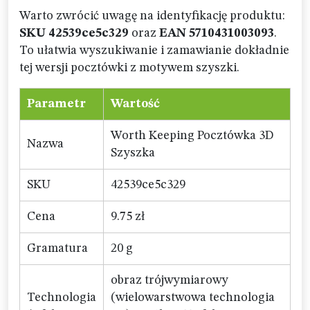
Warto zwrócić uwagę na identyfikację produktu:
SKU 42539ce5c329
oraz
EAN 5710431003093
.
To ułatwia wyszukiwanie i zamawianie dokładnie
tej wersji pocztówki z motywem szyszki.
Parametr
Wartość
Worth Keeping Pocztówka 3D
Nazwa
Szyszka
SKU
42539ce5c329
Cena
9.75 zł
Gramatura
20 g
obraz trójwymiarowy
Technologia
(wielowarstwowa technologia