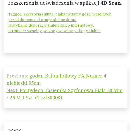
rozszerzenia doświadczenia w aplikacji
4D Scan
.
Tagged:
akcesoria ślubne
,
plakat witamy gości weselnych
,
przed domem dekoracje ślubne domu
,
rustykalne dekoracje ślubne sklep internetowy
,
terminarz weselny
,
wazony weselne
,
zakupy ślubne
Nawigacja
Previous:
godan Balon foliowy FX Numer 4
wpisu
niebieski 85cm
Next:
Partydeco Tasiemka Szyfonowa Biała 38 Mm
/ 25 M 1 Szt. (Tszf38008)
zzzzz