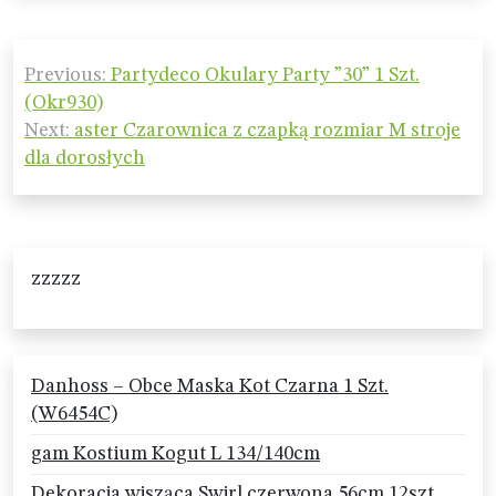
Nawigacja
Previous:
Partydeco Okulary Party ”30” 1 Szt.
wpisu
(Okr930)
Next:
aster Czarownica z czapką rozmiar M stroje
dla dorosłych
zzzzz
Danhoss – Obce Maska Kot Czarna 1 Szt.
(W6454C)
gam Kostium Kogut L 134/140cm
Dekoracja wisząca Swirl czerwona 56cm 12szt