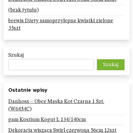
(brak tytułu)
brewis Dżety samoprzylepne kwiatki zielone
35szt
Szukaj
Szukaj
Ostatnie wpisy
Danhoss – Obce Maska Kot Czarna 1 Szt.
(W6454C)
gam Kostium Kogut L 134/140cm
Dekoracja wisząca Swirl czerwona 56cm 12szt