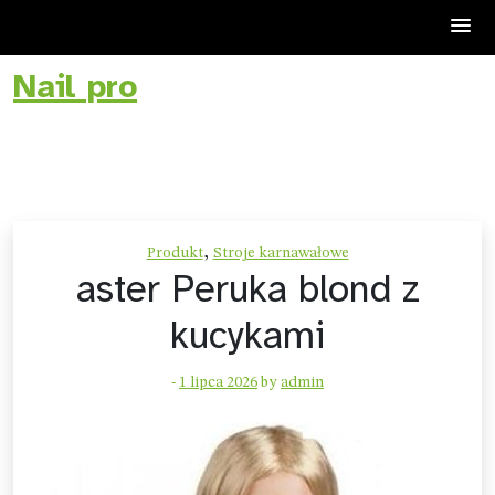
Nail pro
Skip
to
content
,
Produkt
Stroje karnawałowe
aster Peruka blond z
kucykami
-
1 lipca 2026
by
admin