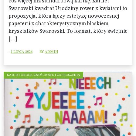
coś więcej niż standardową kartkę. Karnet
Swarovski kwadrat Urodziny rower z kwiatami to
propozycja, która łączy estetykę nowoczesnej
papeterii z charakterystycznym blaskiem
kryształków Swarovski. To format, który świetnie
[…]
-
1 LIPCA 2026
BY
ADMIN
KARTKI OKOLICZNOŚCIOWE I ZAPROSZENIA