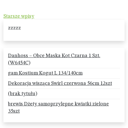
Nawigacja
Starsze wpisy
po
zzzzz
wpisach
Danhoss – Obce Maska Kot Czarna 1 Szt.
(W6454C)
gam Kostium Kogut L 134/140cm
Dekoracja wisząca Swirl czerwona 56cm 12szt
(brak tytułu)
brewis Dżety samoprzylepne kwiatki zielone
35szt