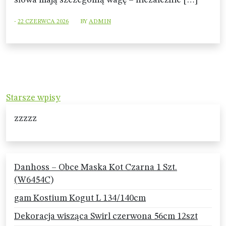
słowa mają szczególną wagę – niezależnie […]
-
22 CZERWCA 2026
BY
ADMIN
Nawigacja
Starsze wpisy
po
zzzzz
wpisach
Danhoss – Obce Maska Kot Czarna 1 Szt.
(W6454C)
gam Kostium Kogut L 134/140cm
Dekoracja wisząca Swirl czerwona 56cm 12szt