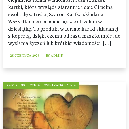
elegancka forma wiadomości Jeśli szukasz
kartki, która wygląda starannie i daje Ci pełną
swobodę w treści, Szaron Kartka składana
Wszystko o co prosicie będzie strzałem w
dziesiątkę. To produkt w formie kartki składanej
z kopertą, dzięki czemu od razu masz komplet do
wysłania życzeń lub krótkiej wiadomości. […]
-
28 CZERWCA 2026
BY
ADMIN
KARTKI OKOLICZNOŚCIOWE I ZAPROSZENIA