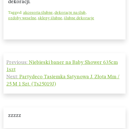
dekoracji.
Tagged:
akcesoria ślubne
,
dekoracje na ślub
,
ozdoby weselne
,
sklepy ślubne
,
ślubne dekoracje
Nawigacja
Previous:
Niebieski baner na Baby Shower 635cm
wpisu
1szt
Next:
Partydeco Tasiemka Satynowa J. Złota Mm /
25 M 1 Szt. (Ts25019J)
zzzzz