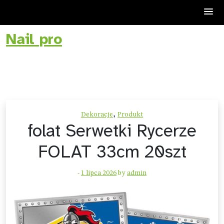
Nail pro
Skip
to
content
,
Dekoracje
Produkt
folat Serwetki Rycerze
FOLAT 33cm 20szt
-
1 lipca 2026
by
admin