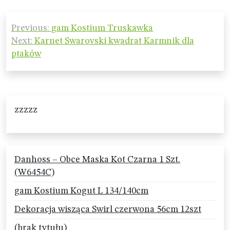
Nawigacja
Previous:
gam Kostium Truskawka
wpisu
Next:
Karnet Swarovski kwadrat Karmnik dla
ptaków
zzzzz
Danhoss – Obce Maska Kot Czarna 1 Szt.
(W6454C)
gam Kostium Kogut L 134/140cm
Dekoracja wisząca Swirl czerwona 56cm 12szt
(brak tytułu)