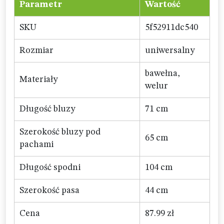
Parametr
Wartość
SKU
5f52911dc540
Rozmiar
uniwersalny
bawełna,
Materiały
welur
Długość bluzy
71 cm
Szerokość bluzy pod
65 cm
pachami
Długość spodni
104 cm
Szerokość pasa
44 cm
Cena
87.99 zł