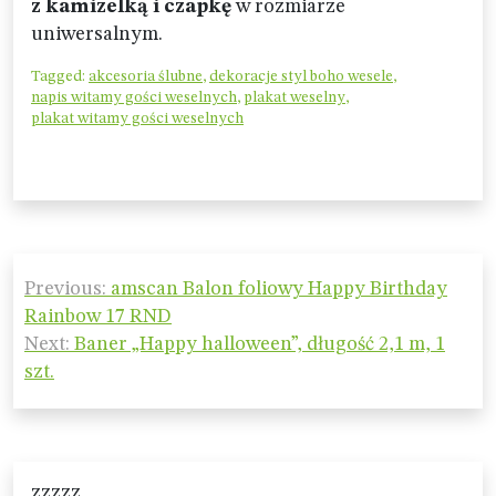
z kamizelką i czapkę
w rozmiarze
uniwersalnym.
Tagged:
akcesoria ślubne
,
dekoracje styl boho wesele
,
napis witamy gości weselnych
,
plakat weselny
,
plakat witamy gości weselnych
Nawigacja
Previous:
amscan Balon foliowy Happy Birthday
wpisu
Rainbow 17 RND
Next:
Baner „Happy halloween”, długość 2,1 m, 1
szt.
zzzzz