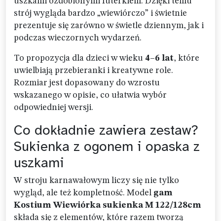
uszkami ozdobionymi futerkiem. Dzięki temu
strój wygląda bardzo „wiewiórczo” i świetnie
prezentuje się zarówno w świetle dziennym, jak i
podczas wieczornych wydarzeń.
To propozycja dla dzieci w wieku
4–6 lat
, które
uwielbiają przebieranki i kreatywne role.
Rozmiar jest dopasowany do wzrostu
wskazanego w opisie, co ułatwia wybór
odpowiedniej wersji.
Co dokładnie zawiera zestaw?
Sukienka z ogonem i opaska z
uszkami
W stroju karnawałowym liczy się nie tylko
wygląd, ale też kompletność. Model
gam
Kostium Wiewiórka sukienka M 122/128cm
składa się z elementów, które razem tworzą