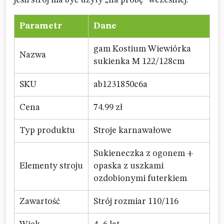
jeśli strój ma być użyty „na próbę” wcześniej.
Parametr
Dane
gam Kostium Wiewiórka
Nazwa
sukienka M 122/128cm
SKU
ab1231850c6a
Cena
74.99 zł
Typ produktu
Stroje karnawałowe
Sukieneczka z ogonem +
Elementy stroju
opaska z uszkami
ozdobionymi futerkiem
Zawartość
Strój rozmiar 110/116