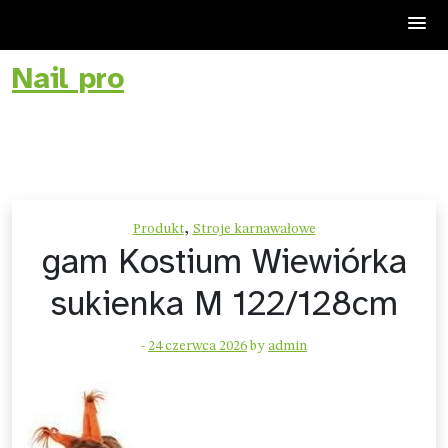
Nail pro
Skip
to
content
,
Produkt
Stroje karnawałowe
gam Kostium Wiewiórka
sukienka M 122/128cm
-
24 czerwca 2026
by
admin