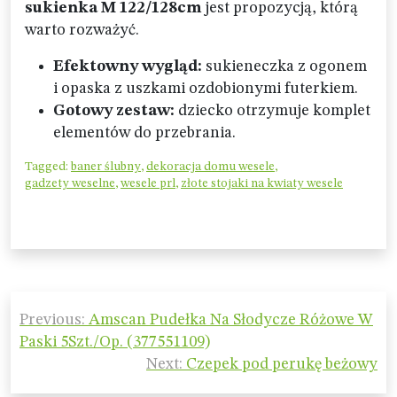
sukienka M 122/128cm
jest propozycją, którą
warto rozważyć.
Efektowny wygląd:
sukieneczka z ogonem
i opaska z uszkami ozdobionymi futerkiem.
Gotowy zestaw:
dziecko otrzymuje komplet
elementów do przebrania.
Tagged:
baner ślubny
,
dekoracja domu wesele
,
gadzety weselne
,
wesele prl
,
złote stojaki na kwiaty wesele
Nawigacja
Previous:
Amscan Pudełka Na Słodycze Różowe W
wpisu
Paski 5Szt./Op. (377551109)
Next:
Czepek pod perukę beżowy