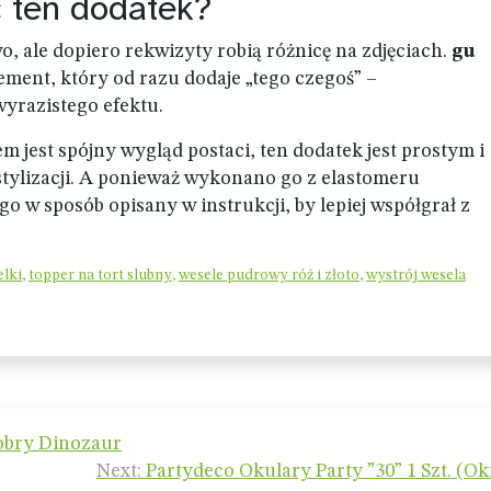
 ten dodatek?
o, ale dopiero rekwizyty robią różnicę na zdjęciach.
gu
ement, który od razu dodaje „tego czegoś” –
yrazistego efektu.
em jest spójny wygląd postaci, ten dodatek jest prostym i
ylizacji. A ponieważ wykonano go z elastomeru
 w sposób opisany w instrukcji, by lepiej współgrał z
elki
,
topper na tort slubny
,
wesele pudrowy róż i złoto
,
wystrój wesela
Dobry Dinozaur
Next:
Partydeco Okulary Party ”30” 1 Szt. (Ok