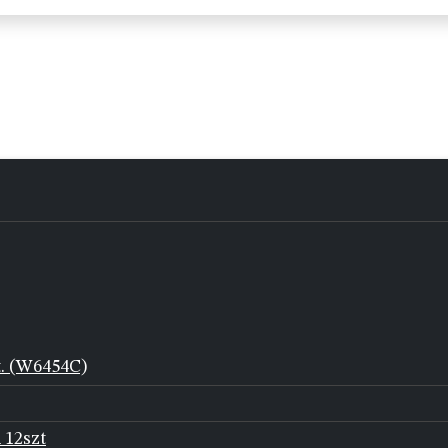
t. (W6454C)
 12szt