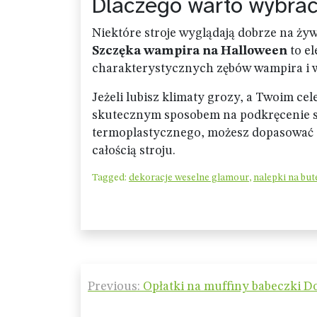
Dlaczego warto wybrać
Niektóre stroje wyglądają dobrze na żyw
Szczęka wampira na Halloween
to el
charakterystycznych zębów wampira i w
Jeżeli lubisz klimaty grozy, a Twoim cel
skutecznym sposobem na podkręcenie st
termoplastycznego, możesz dopasować go
całością stroju.
Tagged:
dekoracje weselne glamour
,
nalepki na but
Nawigacja
Previous:
Opłatki na muffiny babeczki 
wpisu