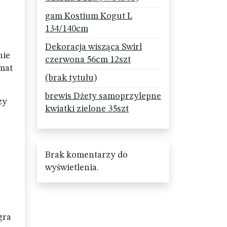
gam Kostium Kogut L
134/140cm
Dekoracja wisząca Swirl
nie
czerwona 56cm 12szt
imat
(brak tytułu)
brewis Dżety samoprzylepne
zy
kwiatki zielone 35szt
Brak komentarzy do
wyświetlenia.
gra