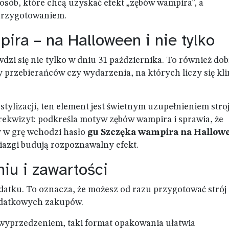
osób, które chcą uzyskać efekt „zębów wampira”, a
 przygotowaniem.
ira – na Halloween i nie tylko
zi się nie tylko w dniu 31 października. To również do
przebierańców czy wydarzenia, na których liczy się kl
stylizacji, ten element jest świetnym uzupełnieniem stro
rekwizyt: podkreśla motyw zębów wampira i sprawia, że
y w grę wchodzi hasło
gu Szczęka wampira na Hallow
biazgi budują rozpoznawalny efekt.
iu i zawartości
atku. To oznacza, że możesz od razu przygotować strój 
odatkowych zakupów.
z wyprzedzeniem, taki format opakowania ułatwia