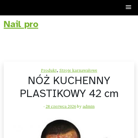
Nail pro
Skip
to
content
,
Produkt
Stroje karnawałowe
NÓŻ KUCHENNY
PLASTIKOWY 42 cm
-
28 czerwca 2026
by
admin