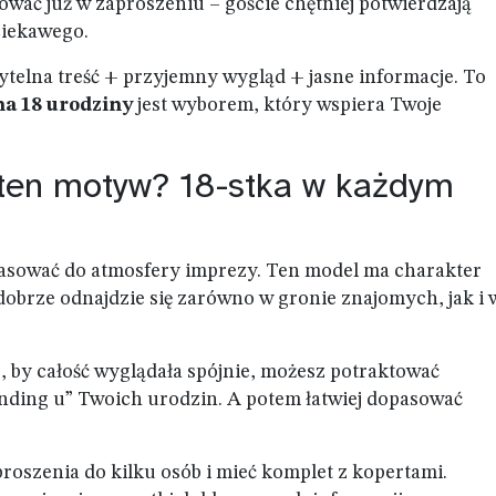
ować już w zaproszeniu – goście chętniej potwierdzają
ciekawego.
czytelna treść + przyjemny wygląd + jasne informacje. To
a 18 urodziny
jest wyborem, który wspiera Twoje
 ten motyw? 18-stka w każdym
asować do atmosfery imprezy. Ten model ma charakter
obrze odnajdzie się zarówno w gronie znajomych, jak i 
, by całość wyglądała spójnie, możesz potraktować
nding u” Twoich urodzin. A potem łatwiej dopasować
roszenia do kilku osób i mieć komplet z kopertami.