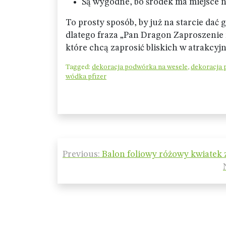
Są wygodne, bo środek ma miejsce n
To prosty sposób, by już na starcie dać
dlatego fraza „Pan Dragon Zaproszenie 
które chcą zaprosić bliskich w atrakcyj
Tagged:
dekoracja podwórka na wesele
,
dekoracja 
wódka pfizer
Nawigacja
Previous:
Balon foliowy różowy kwiatek
wpisu