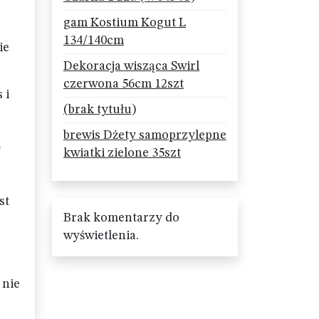
gam Kostium Kogut L
134/140cm
ie
Dekoracja wisząca Swirl
czerwona 56cm 12szt
 i
(brak tytułu)
brewis Dżety samoprzylepne
e
kwiatki zielone 35szt
st
Brak komentarzy do
wyświetlenia.
 nie