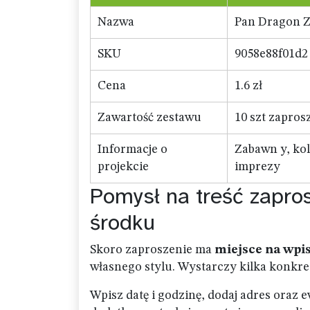
Nazwa
Pan Dragon Z
SKU
9058e88f01d2
Cena
1.6 zł
Zawartość zestawu
10 szt zapros
Informacje o
Zabawn y, ko
projekcie
imprezy
Pomysł na treść zapros
środku
Skoro zaproszenie ma
miejsce na wpi
własnego stylu. Wystarczy kilka konkretn
Wpisz datę i godzinę, dodaj adres oraz e