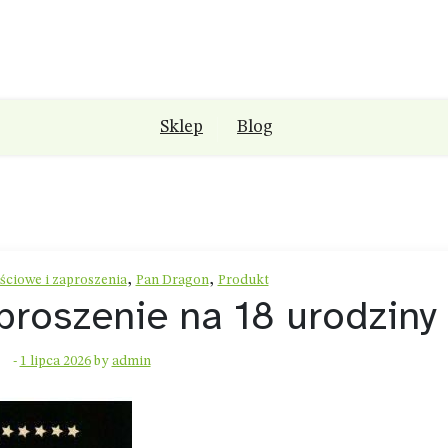
Sklep
Blog
,
,
ściowe i zaproszenia
Pan Dragon
Produkt
roszenie na 18 urodziny
-
1 lipca 2026
by
admin