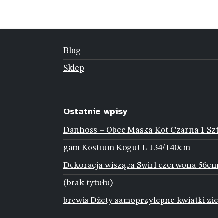
Blog
Sklep
Ostatnie wpisy
Danhoss – Obce Maska Kot Czarna 1 Sz
gam Kostium Kogut L 134/140cm
Dekoracja wisząca Swirl czerwona 56cm
(brak tytułu)
brewis Dżety samoprzylepne kwiatki zie