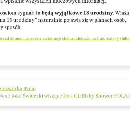
a wpisanie wszystkich kluczowych informacji.
 gościom sygnał:
to będą wyjątkowe 18 urodziny
. Właśn
na 18 urodziny” naturalnie pojawia się w planach osób,
ny sposób.
przed domem na wesele
,
dekoracje ślubne
,
kieliszki na ślub
,
ozdoby ślubn
 z czwórką 47cm
Next:
folat Świderki wiszące Its a GirlBaby Shower FOLAT