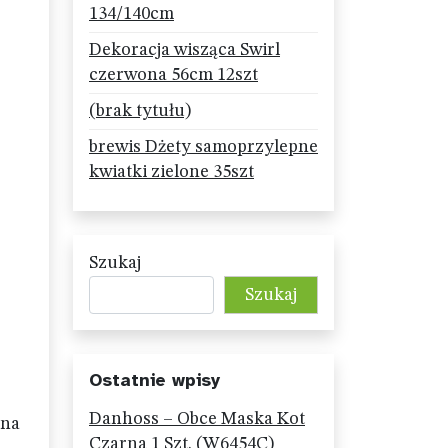
134/140cm
Dekoracja wisząca Swirl
czerwona 56cm 12szt
(brak tytułu)
brewis Dżety samoprzylepne
kwiatki zielone 35szt
Szukaj
Szukaj
Ostatnie wpisy
Danhoss – Obce Maska Kot
 na
Czarna 1 Szt. (W6454C)