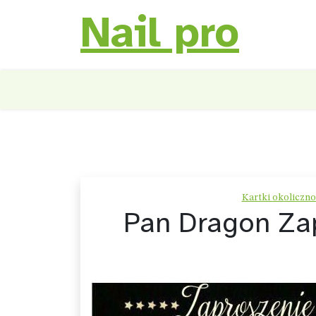
Nail pro
Skip
to
content
Kartki okoliczno
Pan Dragon Zap