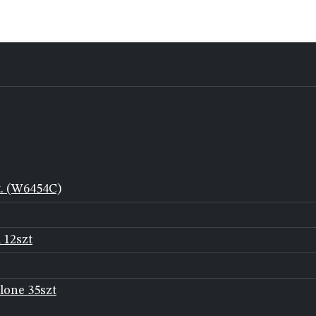
t. (W6454C)
 12szt
lone 35szt