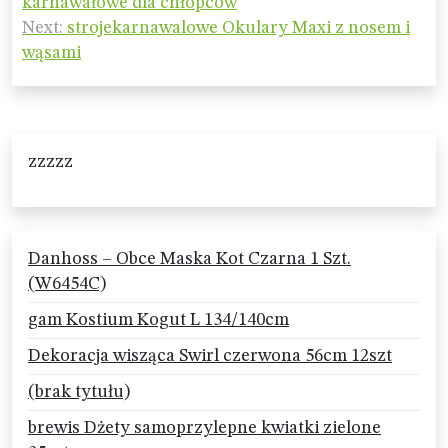
karnawałowe dla chłopców
Next:
strojekarnawalowe Okulary Maxi z nosem i
wąsami
zzzzz
Danhoss – Obce Maska Kot Czarna 1 Szt.
(W6454C)
gam Kostium Kogut L 134/140cm
Dekoracja wisząca Swirl czerwona 56cm 12szt
(brak tytułu)
brewis Dżety samoprzylepne kwiatki zielone