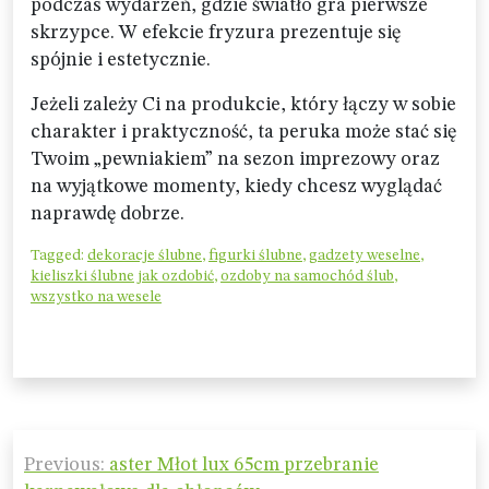
podczas wydarzeń, gdzie światło gra pierwsze
skrzypce. W efekcie fryzura prezentuje się
spójnie i estetycznie.
Jeżeli zależy Ci na produkcie, który łączy w sobie
charakter i praktyczność, ta peruka może stać się
Twoim „pewniakiem” na sezon imprezowy oraz
na wyjątkowe momenty, kiedy chcesz wyglądać
naprawdę dobrze.
Tagged:
dekoracje ślubne
,
figurki ślubne
,
gadzety weselne
,
kieliszki ślubne jak ozdobić
,
ozdoby na samochód ślub
,
wszystko na wesele
Nawigacja
Previous:
aster Młot lux 65cm przebranie
wpisu