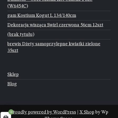
(W6454C)
gam Kostium Kogut L 134/140cm
Dekoracja wisząca Swirl czerwona 56cm 12szt
(brak tytułu)
brewis Dżety samoprzylepne kwiatki zielone
35szt
Sklep
Blog
Proudly powered by WordPress
|
X Shop
by Wp
+0