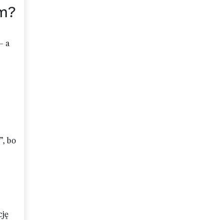
em?
— a
”, bo
cję