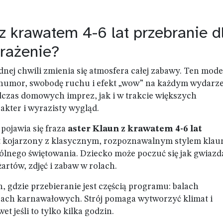
z krawatem 4-6 lat przebranie d
wrażenie?
dnej chwili zmienia się atmosfera całej zabawy. Ten mode
ć humor, swobodę ruchu i efekt „wow” na każdym wydarze
dczas domowych imprez, jak i w trakcie większych
rakter i wyrazisty wygląd.
pojawia się fraza
aster Klaun z krawatem 4-6 lat
t kojarzony z klasycznym, rozpoznawalnym stylem klau
ólnego świętowania. Dziecko może poczuć się jak gwiazd
żartów, zdjęć i zabaw w rolach.
h, gdzie przebieranie jest częścią programu: balach
ach karnawałowych. Strój pomaga wytworzyć klimat i
t jeśli to tylko kilka godzin.