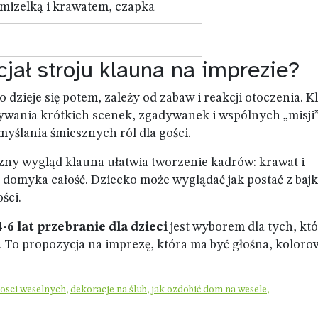
mizelką i krawatem, czapka
n
jał stroju klauna na imprezie?
co dzieje się potem, zależy od zabaw i reakcji otoczenia. 
ywania krótkich scenek, zgadywanek i wspólnych „misji
yślania śmiesznych ról dla gości.
yczny wygląd klauna ułatwia tworzenie kadrów: krawat i
 domyka całość. Dziecko może wyglądać jak postać z bajk
ści.
6 lat przebranie dla dzieci
jest wyborem dla tych, kt
 To propozycja na imprezę, która ma być głośna, kolorow
osci weselnych
,
dekoracje na ślub
,
jak ozdobić dom na wesele
,