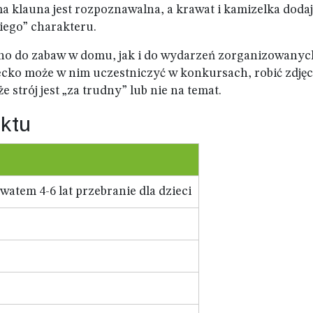
rma klauna jest rozpoznawalna, a krawat i kamizelka doda
kiego” charakteru.
ówno do zabaw w domu, jak i do wydarzeń zorganizowanyc
ecko może w nim uczestniczyć w konkursach, robić zdjęci
 strój jest „za trudny” lub nie na temat.
ktu
watem 4-6 lat przebranie dla dzieci