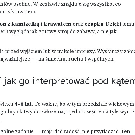
tów osobno. W zestawie znajduje się wszystko, co
aun z krawatem.
n z kamizelką i krawatem
oraz
czapka
. Dzięki temu
r i wygląda jak gotowy strój do zabawy, a nie jak
a przed wyjściem lub w trakcie imprezy. Wystarczy zało
 najważniejsze — na śmiechu, ruchu i wspólnych
 i jak go interpretować pod kąte
 wieku
4–6 lat
. To ważne, bo w tym przedziale wiekowym
odny i łatwy do założenia, a jednocześnie na tyle wyrazi
.
gólne zadanie — mają dać radość, nie przytłaczać. Ten