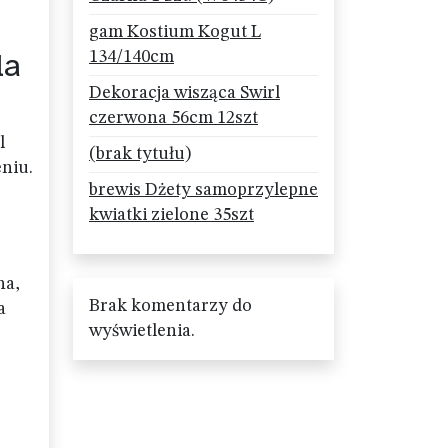
gam Kostium Kogut L
la
134/140cm
Dekoracja wisząca Swirl
czerwona 56cm 12szt
l
(brak tytułu)
niu.
brewis Dżety samoprzylepne
kwiatki zielone 35szt
na,
Brak komentarzy do
a
wyświetlenia.