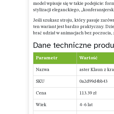
model wpisuje się w takie podejście: fo
stylizacji eleganckiego, „konferansjers
Jeśli szukasz stroju, który pasuje zar
ten wariant jest bardzo praktyczny. Dzi
brać udział w animacjach bez poczucia, że
Dane techniczne produ
Parametr
Wartość
Nazwa
aster Klaun z kra
SKU
0a2d99d4bb43
Cena
113.39 zł
Wiek
4–6 lat