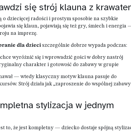
awdzi się strój klauna z krawat
 o dziecięcej radości i prostym sposobie na szybkie
ojawia się klaun, pojawiają się też gry, śmiech i energia 
troju na imprezę.
ranie dla dzieci
szczególnie dobrze wypada podczas:
hce wyróżnić się i wprowadzić gości w dobry nastrój
 oryginalny charakter i gotowość do zabawy w grupie
nawał — wtedy klasyczny motyw klauna pasuje do
rsów. Strój działa jak „zaproszenie do wspólnej zabawy
mpletna stylizacja w jednym
st to, że jest kompletny — dziecko dostaje spójną styliza