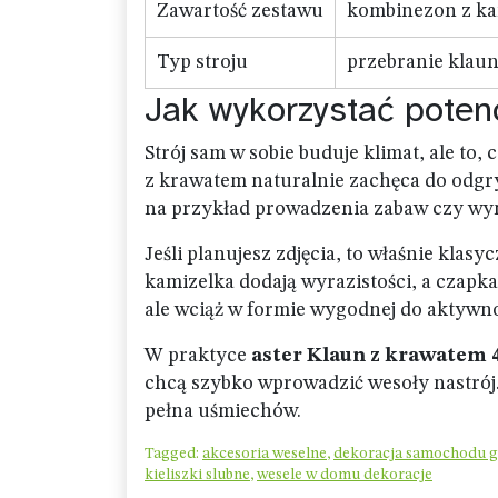
Zawartość zestawu
kombinezon z ka
Typ stroju
przebranie klau
Jak wykorzystać potenc
Strój sam w sobie buduje klimat, ale to, 
z krawatem naturalnie zachęca do odgr
na przykład prowadzenia zabaw czy wym
Jeśli planujesz zdjęcia, to właśnie klas
kamizelka dodają wyrazistości, a czapka
ale wciąż w formie wygodnej do aktywno
W praktyce
aster Klaun z krawatem 4-
chcą szybko wprowadzić wesoły nastrój.
pełna uśmiechów.
Tagged:
akcesoria weselne
,
dekoracja samochodu g
kieliszki slubne
,
wesele w domu dekoracje