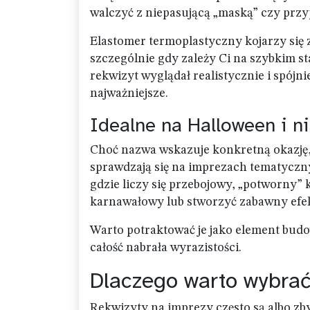
walczyć z niepasującą „maską” czy pr
Elastomer termoplastyczny kojarzy się 
szczególnie gdy zależy Ci na szybkim s
rekwizyt wyglądał realistycznie i spójn
najważniejsze.
Idealne na Halloween i ni
Choć nazwa wskazuje konkretną okazję, 
sprawdzają się na imprezach tematyczn
gdzie liczy się przebojowy, „potworny” 
karnawałowy lub stworzyć zabawny efekt
Warto potraktować je jako element budow
całość nabrała wyrazistości.
Dlaczego warto wybrać
Rekwizyty na imprezy często są albo zb