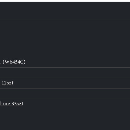
t. (W6454C)
 12szt
lone 35szt