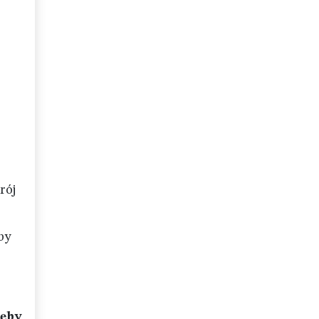
rój
by
ęby