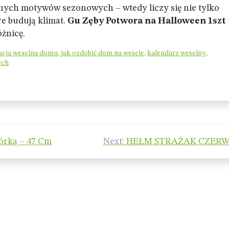
nnych motywów sezonowych – wtedy liczy się nie tylko
re budują klimat.
Gu Zęby Potwora na Halloween 1szt
óżnicę.
acja weselna domu
,
jak ozdobić dom na wesele
,
kalendarz weselny
,
ych
órką – 47 Cm
Next:
HEŁM STRAŻAK CZER