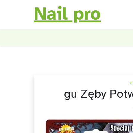
Nail pro
Skip
to
content
P
gu Zęby Potw