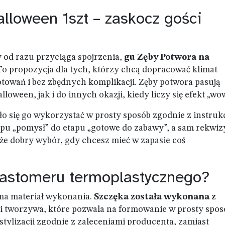
lloween 1szt – zaskocz gości
y od razu przyciąga spojrzenia,
gu Zęby Potwora na
 To propozycja dla tych, którzy chcą dopracować klimat
towań i bez zbędnych komplikacji. Zęby potwora pasują
loween, jak i do innych okazji, kiedy liczy się efekt „wo
ło się go wykorzystać w prosty sposób zgodnie z instrukc
apu „pomysł” do etapu „gotowe do zabawy”, a sam rekwiz
akże dobry wybór, gdy chcesz mieć w zapasie coś
elastomeru termoplastycznego?
ma materiał wykonania.
Szczęka została wykonana z
li tworzywa, które pozwala na formowanie w prosty spos
tylizacji zgodnie z zaleceniami producenta, zamiast