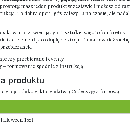
prostotę: masz jeden produkt w zestawie i możesz od raz
ukcją. To dobra opcja, gdy zależy Ci na czasie, ale nadal
 opakowaniu zawierającym
1 sztukę
, więc to konkretny
ie taki element jako dopięcie stroju. Cena również zachę
 przebieranek.
mprezy przebierane i eventy
y – formowanie zgodnie z instrukcją
na produktu
acje o produkcie, które ułatwią Ci decyzję zakupową.
Halloween 1szt