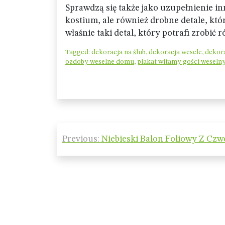
Sprawdzą się także jako uzupełnienie i
kostium, ale również drobne detale, któ
właśnie taki detal, który potrafi zrobić r
Tagged:
dekoracja na ślub
,
dekoracja wesele
,
dekor
ozdoby weselne domu
,
plakat witamy gości weseln
Nawigacja
Previous:
Niebieski Balon Foliowy Z Czw
wpisu