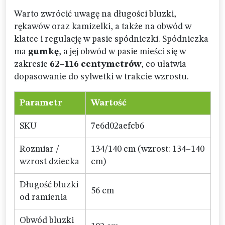
Warto zwrócić uwagę na długości bluzki,
rękawów oraz kamizelki, a także na obwód w
klatce i regulację w pasie spódniczki. Spódniczka
ma
gumkę
, a jej obwód w pasie mieści się w
zakresie
62–116 centymetrów
, co ułatwia
dopasowanie do sylwetki w trakcie wzrostu.
Parametr
Wartość
SKU
7e6d02aefcb6
Rozmiar /
134/140 cm (wzrost: 134–140
wzrost dziecka
cm)
Długość bluzki
56 cm
od ramienia
Obwód bluzki