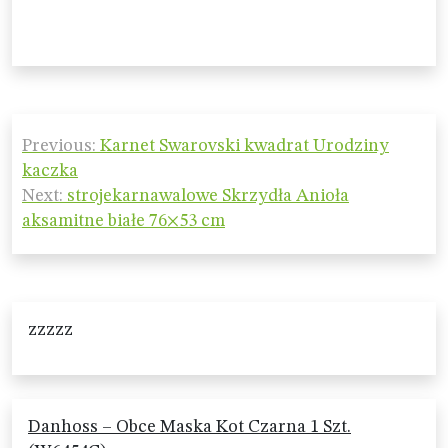
Nawigacja
Previous:
Karnet Swarovski kwadrat Urodziny
wpisu
kaczka
Next:
strojekarnawalowe Skrzydła Anioła
aksamitne białe 76×53 cm
zzzzz
Danhoss – Obce Maska Kot Czarna 1 Szt.