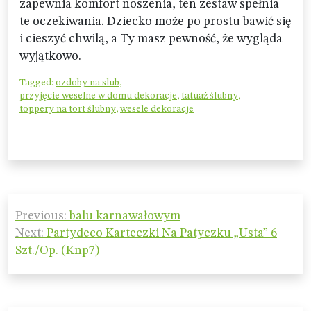
zapewnia komfort noszenia, ten zestaw spełnia
te oczekiwania. Dziecko może po prostu bawić się
i cieszyć chwilą, a Ty masz pewność, że wygląda
wyjątkowo.
Tagged:
ozdoby na slub
,
przyjęcie weselne w domu dekoracje
,
tatuaż ślubny
,
toppery na tort ślubny
,
wesele dekoracje
Nawigacja
Previous:
balu karnawałowym
wpisu
Next:
Partydeco Karteczki Na Patyczku „Usta” 6
Szt./Op. (Knp7)