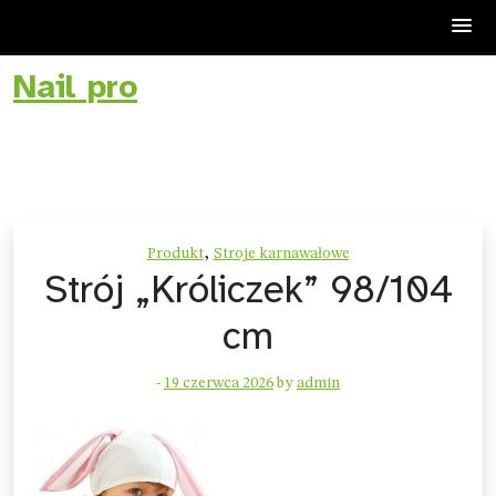
Nail pro
Skip
to
content
,
Produkt
Stroje karnawałowe
Strój „Króliczek” 98/104
cm
-
19 czerwca 2026
by
admin