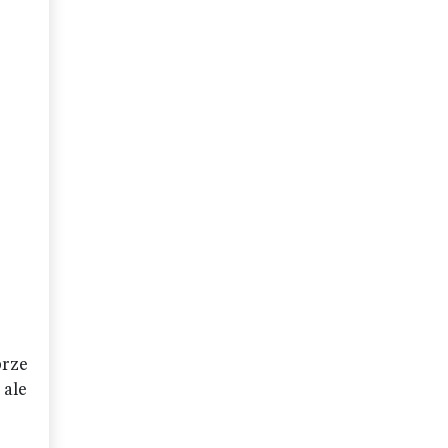
.
brze
 ale