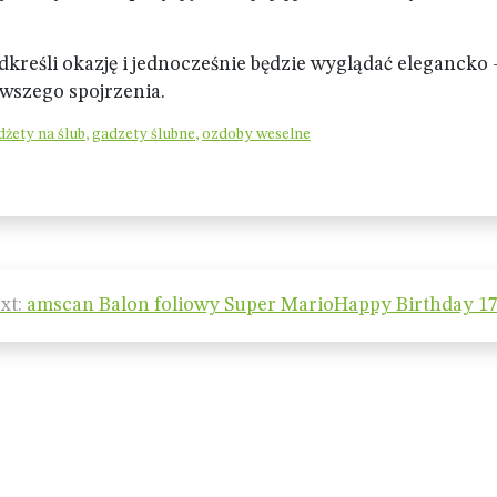
odkreśli okazję i jednocześnie będzie wyglądać elegancko
rwszego spojrzenia.
dżety na ślub
,
gadzety ślubne
,
ozdoby weselne
xt:
amscan Balon foliowy Super MarioHappy Birthday 1