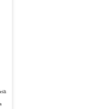
eśli
a