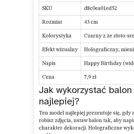
SKU
d8c0ea01ed52
Rozmiar
43 cm
Kolorystyka
Czarny z ze złoto-s
Efekt wizualny
Holograficzny, mieni
Napis
Happy Birthday (wid
Cena
7,9 zł
Jak wykorzystać balon
najlepiej?
Ten model najlepiej prezentuje się, gdy
robisz zdjęcia, ustaw balon tak, aby na
charakter dekoracji. Holograficzne wyko