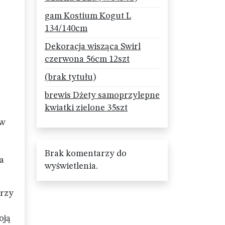
gam Kostium Kogut L
134/140cm
Dekoracja wisząca Swirl
czerwona 56cm 12szt
(brak tytułu)
brewis Dżety samoprzylepne
kwiatki zielone 35szt
 w
Brak komentarzy do
a
wyświetlenia.
orzy
oją