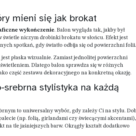
óry mieni się jak brokat
aficzne wykończenie
. Balon wygląda tak, jakby był
 świetle niczym drobinki brokatu w słońcu. Efekt jest
ch spotkań, gdy światło odbija się od powierzchni folii
jest płaska wizualnie. Zamiast jednolitej powierzchni
oświetleniem. Dlatego balon sprawdza się w różnych
 jako część zestawu dekoracyjnego na konkretną okazję.
-srebrna stylistyka na każdą
brnym to uniwersalny wybór, gdy zależy Ci na stylu. Do
lecie (np. folią, girlandami czy świecącymi akcentami),
 na tle jaśniejszych barw. Okrągły kształt dodatkowo