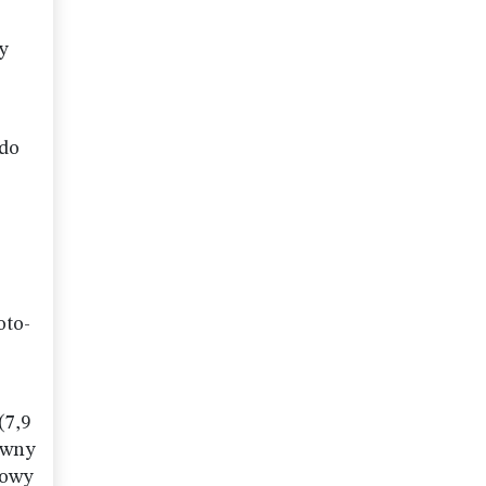
y
 do
oto-
(7,9
ówny
nowy