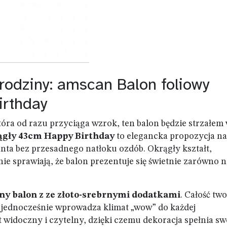
rodziny: amscan Balon foliowy
irthday
tóra od razu przyciąga wzrok, ten balon będzie strzałem
ągły 43cm Happy Birthday
to elegancka propozycja na
anta bez przesadnego natłoku ozdób. Okrągły kształt,
e sprawiają, że balon prezentuje się świetnie zarówno n
ny balon z ze złoto-srebrnymi dodatkami
. Całość tw
a jednocześnie wprowadza klimat „wow” do każdej
t widoczny i czytelny, dzięki czemu dekoracja spełnia sw