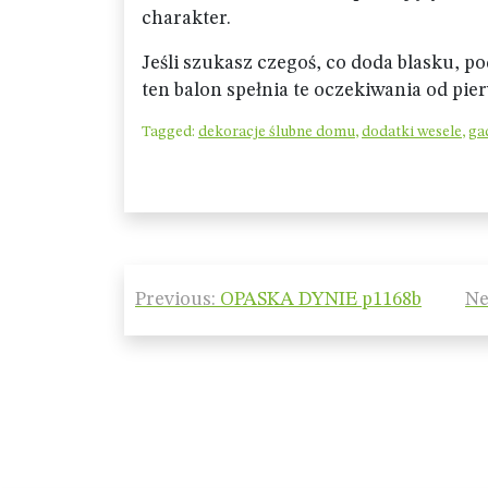
charakter.
Jeśli szukasz czegoś, co doda blasku, p
ten balon spełnia te oczekiwania od pie
Tagged:
dekoracje ślubne domu
,
dodatki wesele
,
ga
Nawigacja
Previous:
OPASKA DYNIE p1168b
Ne
wpisu