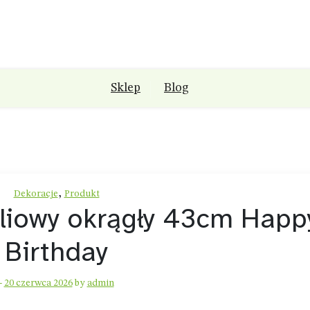
Sklep
Blog
,
Dekoracje
Produkt
liowy okrągły 43cm Happ
Birthday
-
20 czerwca 2026
by
admin