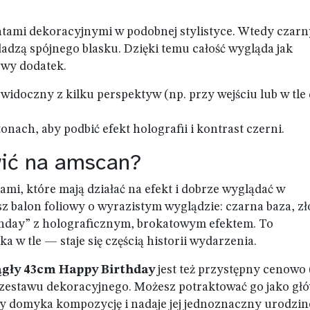
ntami dekoracyjnymi w podobnej stylistyce. Wtedy czarn
dodadzą spójnego blasku. Dzięki temu całość wygląda jak
owy dodatek.
 widoczny z kilku perspektyw (np. przy wejściu lub w tle
nach, aby podbić efekt holografii i kontrast czerni.
wić na amscan?
mi, które mają działać na efekt i dobrze wyglądać w
z balon foliowy o wyrazistym wyglądzie: czarna baza, zł
thday” z holograficznym, brokatowym efektem. To
a w tle — staje się częścią historii wydarzenia.
ągły 43cm Happy Birthday
jest też przystępny cenowo 
o zestawu dekoracyjnego. Możesz potraktować go jako gł
óry domyka kompozycję i nadaje jej jednoznaczny urodzi