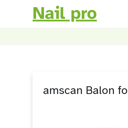
Nail pro
Skip
to
content
amscan Balon fo