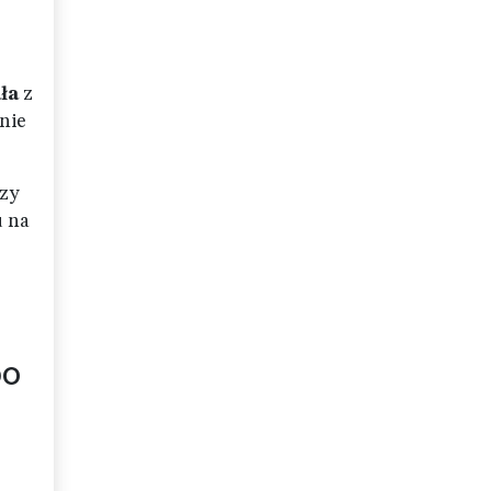
ła
z
 nie
czy
u na
po