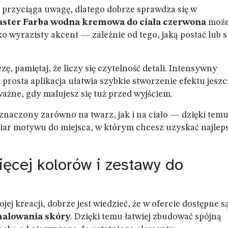
e przyciąga uwagę, dlatego dobrze sprawdza się w
aster Farba wodna kremowa do ciała czerwona
może
o wyrazisty akcent — zależnie od tego, jaką postać lub s
zę, pamiętaj, że liczy się czytelność detali. Intensywny
rosta aplikacja ułatwia szybkie stworzenie efektu jeszc
ważne, gdy malujesz się tuż przed wyjściem.
eznaczony zarówno na twarz, jak i na ciało — dzięki tem
ar motywu do miejsca, w którym chcesz uzyskać najlep
ięcej kolorów i zestawy do
ej kreacji, dobrze jest wiedzieć, że w ofercie dostępne s
malowania skóry
. Dzięki temu łatwiej zbudować spójną