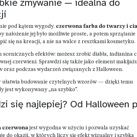
ybkie zmywanie — idealna do
ji
wnie pod kątem wygody.
czerwona farba do twarzy i cia
by nałożenie jej było możliwie proste, a potem sprzątanie
ić się na kreacji, a nie na walce z resztkami kosmetyku.
 scenicznych efektów: możesz zrobić diabła, indianina 
nej czerwieni. Sprawdzi się także jako element makijaż
w oraz podczas wydarzeń związanych z Halloween.
or ułatwia budowanie czytelnych wzorów — dzięki temu
dy jest wykonywany „na szybko”.
zi się najlepiej? Od Halloween 
a czerwona
jest wygodna w użyciu i pozwala uzyskać
je do okazji, w których liczy się efekt wizualny i szybka