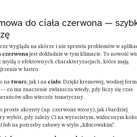
emowa do ciała czerwona — szyb
ezę
brze wygląda na skórze i nie sprawia problemów w aplikac
a czerwona
jest dokładnie w tym klimacie. To nowość w
myślą o efektownych charakteryzacjach, które mają
rzenia w lustro.
no na
twarz
, jak i na
ciało
. Dzięki kremowej, wodnej form
 — co ma znaczenie zwłaszcza wtedy, gdy liczy się czas
ierańców albo wieczór tematyczny.
proste akcenty (np. czerwone wzory), jak i bardziej
y wybór, gdy zależy Ci na wyrazistym, widocznym kolo
i lub na potrzeby zabawy w stylu „kibicowskim”.