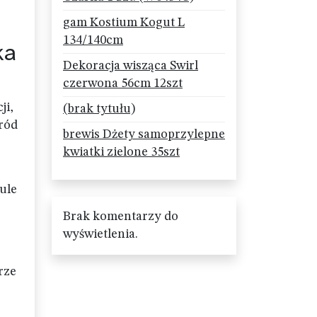
gam Kostium Kogut L
134/140cm
ka
Dekoracja wisząca Swirl
czerwona 56cm 12szt
ji,
(brak tytułu)
śród
brewis Dżety samoprzylepne
kwiatki zielone 35szt
ule
Brak komentarzy do
wyświetlenia.
rze