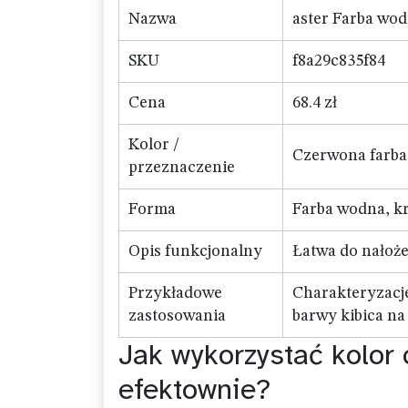
Nazwa
aster Farba wo
SKU
f8a29c835f84
Cena
68.4 zł
Kolor /
Czerwona farba 
przeznaczenie
Forma
Farba wodna, 
Opis funkcjonalny
Łatwa do nałoże
Przykładowe
Charakteryzacje
zastosowania
barwy kibica na
Jak wykorzystać kolor 
efektownie?