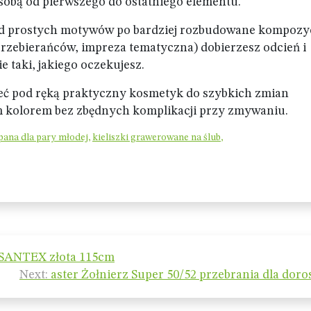
e sobą od pierwszego do ostatniego elementu.
d prostych motywów po bardziej rozbudowane kompozyc
 przebierańców, impreza tematyczna) dobierzesz odcień i
e taki, jakiego oczekujesz.
ieć pod ręką praktyczny kosmetyk do szybkich zmian
ym kolorem bez zbędnych komplikacji przy zmywaniu.
pana dla pary młodej
,
kieliszki grawerowane na ślub
,
 SANTEX złota 115cm
Next:
aster Żołnierz Super 50/52 przebrania dla doro