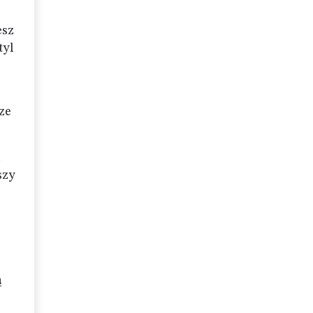
sz
tyl
ze
u
szy
ą