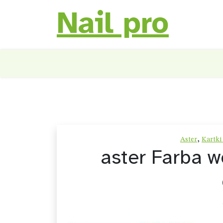
Nail pro
Skip
to
content
,
Aster
Kartki
aster Farba 