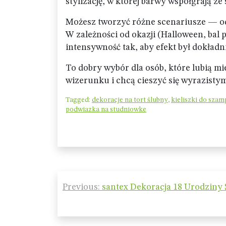
stylizację, w której barwy współgrają z
Możesz tworzyć różne scenariusze — o
W zależności od okazji (Halloween, bal
intensywność tak, aby efekt był dokładni
To dobry wybór dla osób, które lubią m
wizerunku i chcą cieszyć się wyrazist
Tagged:
dekoracje na tort ślubny
,
kieliszki do szam
podwiazka na studniowke
Nawigacja
Previous:
santex Dekoracja 18 Urodziny
wpisu