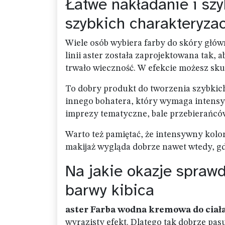
Łatwe nakładanie i sz
szybkich charakteryzac
Wiele osób wybiera farby do skóry głó
linii aster została zaprojektowana tak, a
trwało wieczność. W efekcie możesz skup
To dobry produkt do tworzenia szybkich
innego bohatera, który wymaga intensyw
imprezy tematyczne, bale przebierańcó
Warto też pamiętać, że intensywny kol
makijaż wygląda dobrze nawet wtedy, g
Na jakie okazje sprawd
barwy kibica
aster Farba wodna kremowa do ciał
wyrazisty efekt. Dlatego tak dobrze pasu