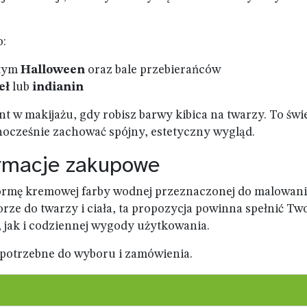
o:
 tym
Halloween
oraz bale przebierańców
eł
lub
indianin
 w makijażu, gdy robisz barwy kibica na twarzy. To świ
dnocześnie zachować spójny, estetyczny wygląd.
ormacje zakupowe
 formę kremowej farby wodnej przeznaczonej do malowan
orze do twarzy i ciała, ta propozycja powinna spełnić Tw
 jak i codziennej wygody użytkowania.
 potrzebne do wyboru i zamówienia.