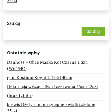
35szt
Szukaj
Szukaj
Ostatnie wpisy
Danhoss – Obce Maska Kot Czarna 1 Szt.
(W6454C)
gam Kostium Kogut L 134/140cm
Dekoracja wisząca Swirl czerwona 56cm 12szt
(brak tytułu)
brewis Dżety samoprzylepne kwiatki zielone
35szt