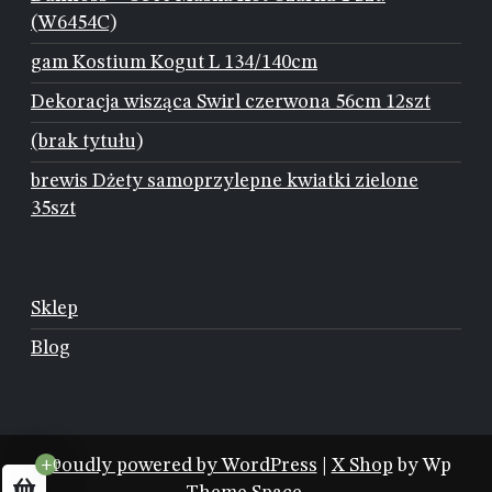
(W6454C)
gam Kostium Kogut L 134/140cm
Dekoracja wisząca Swirl czerwona 56cm 12szt
(brak tytułu)
brewis Dżety samoprzylepne kwiatki zielone
35szt
Sklep
Blog
Proudly powered by WordPress
|
X Shop
by Wp
+0