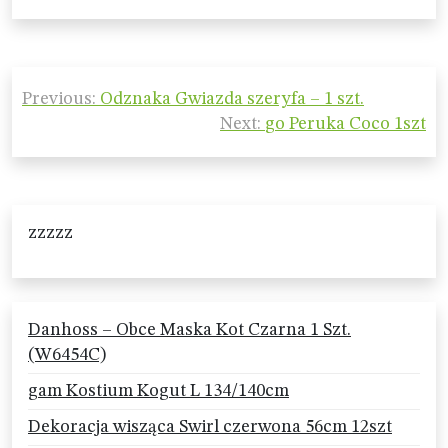
Nawigacja
Previous:
Odznaka Gwiazda szeryfa – 1 szt.
wpisu
Next:
go Peruka Coco 1szt
zzzzz
Danhoss – Obce Maska Kot Czarna 1 Szt.
(W6454C)
gam Kostium Kogut L 134/140cm
Dekoracja wisząca Swirl czerwona 56cm 12szt