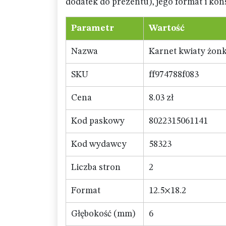
dodatek do prezentu), jego format i ko
Parametr
Wartość
Nazwa
Karnet kwiaty żonk
SKU
ff974788f083
Cena
8.03 zł
Kod paskowy
8022315061141
Kod wydawcy
58323
Liczba stron
2
Format
12.5×18.2
Głębokość (mm)
6