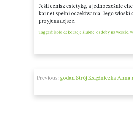
Jeśli cenisz estetykę, a jednocześnie 
karnet spełni oczekiwania. Jego włoski c
przyjemniejsze.
Tagged:
koło dekoracje ślubne
,
ozdoby na wesele
,
w
Nawigacja
Previous:
godan Strój Księżniczka Anna r
wpisu