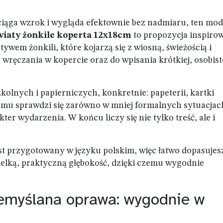
yciąga wzrok i wygląda efektownie bez nadmiaru, ten mod
iaty żonkile koperta 12x18cm
to propozycja inspiro
m żonkili, które kojarzą się z wiosną, świeżością i
wręczania w kopercie oraz do wpisania krótkiej, osobist
zkolnych i papierniczych, konkretnie: papeterii, kartki
temu sprawdzi się zarówno w mniej formalnych sytuacjac
ter wydarzenia. W końcu liczy się nie tylko treść, ale i
est przygotowany w języku polskim, więc łatwo dopasujes
elką, praktyczną głębokość, dzięki czemu wygodnie
zemyślana oprawa: wygodnie w