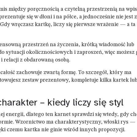
is między poręcznością a czytelną przestrzenią na wpis
ezentuje się w dłoni i na półce, a jednocześnie nie jest 
y wręczasz kartkę, liczy się pierwsze wrażenie — a ta
 sensowną przestrzeń na życzenia, krótką wiadomość lub
do sytuacji okolicznościowych i zaproszeń, więc możesz 
i relacji z obdarowaną osobą.
 całość zachowuje zwartą formę. To szczegół, który ma
owujesz zestaw prezentowy, kompletuje kilka kartek lu
harakter – kiedy liczy się styl
 energii, dlatego ten karnet sprawdzi się wtedy, gdy c
formie. Wzornictwo ma charakterystyczny, włoski rys —
ęki czemu kartka nie ginie wśród innych propozycji.