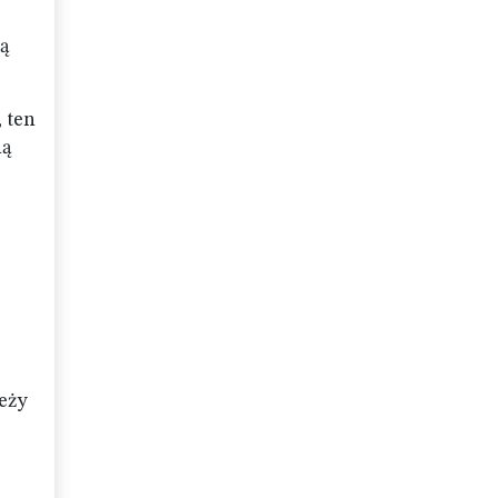
eą
, ten
ną
leży