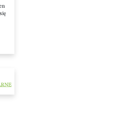
ten
się
ARNE