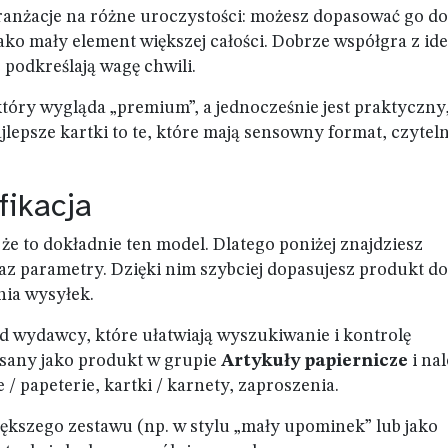
ranżacje na różne uroczystości: możesz dopasować go do
ako mały element większej całości. Dobrze współgra z id
podkreślają wagę chwili.
 który wygląda „premium”, a jednocześnie jest praktyczny
lepsze kartki to te, które mają sensowny format, czytel
fikacja
że to dokładnie ten model. Dlatego poniżej znajdziesz
az parametry. Dzięki nim szybciej dopasujesz produkt do
nia wysyłek.
d wydawcy, które ułatwiają wyszukiwanie i kontrolę
isany jako produkt w grupie
Artykuły papiernicze
i na
 / papeterie, kartki / karnety, zaproszenia.
iększego zestawu (np. w stylu „mały upominek” lub jako