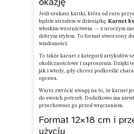
okazję
Jeśli szukasz kartki, która od razu prz
będzie strzałem w dziesiątkę.
Karnet kw
włoskim wzornictwem — z uroczym motywe
dobrym stylem. To format stworzony do 
wiadomości.
To także karnet z kategorii artykułów s
okolicznościowe i zaproszenia. Dzięki 
jak i wtedy, gdy chcesz podkreślić charak
oprawa.
Warto zwrócić uwagę na to, że karnet j
do swoich potrzeb. Dodatkowo ma niewi
przechowasz go przed wręczeniem.
Format 12×18 cm i pr
użyciu