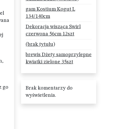
gam Kostium Kogut L
el
134/140cm
wana
Dekoracja wisząca Swirl
czerwona 56cm 12szt
ej
(brak tytułu)
brewis Dżety samoprzylepne
h,
kwiatki zielone 35szt
z go
Brak komentarzy do
wyświetlenia.