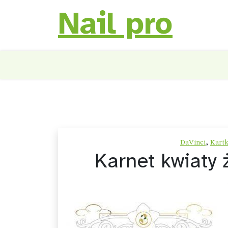
Nail pro
Skip
to
content
,
DaVinci
Kartk
Karnet kwiaty 