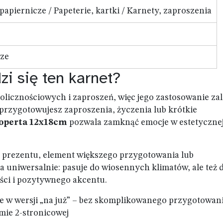
papiernicze / Papeterie, kartki / Karnety, zaproszenia
cze
zi się ten karnet?
olicznościowych i zaproszeń, więc jego zastosowanie za
 przygotowujesz zaproszenia, życzenia lub krótkie
koperta 12x18cm
pozwala zamknąć emocje w estetyczne
 prezentu, element większego przygotowania lub
a uniwersalnie: pasuje do wiosennych klimatów, ale też 
ości i pozytywnego akcentu.
we w wersji „na już” – bez skomplikowanego przygotowan
mie 2-stronicowej