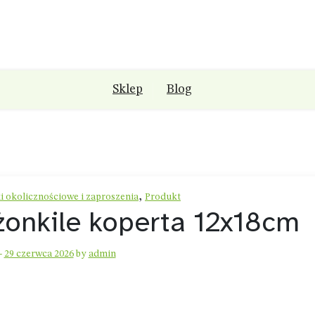
Sklep
Blog
,
i okolicznościowe i zaproszenia
Produkt
żonkile koperta 12x18cm
-
29 czerwca 2026
by
admin