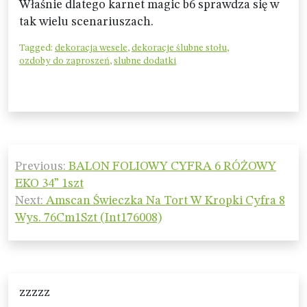
Właśnie dlatego karnet magic b6 sprawdza się w
tak wielu scenariuszach.
Tagged:
dekoracja wesele
,
dekoracje ślubne stołu
,
ozdoby do zaproszeń
,
slubne dodatki
Nawigacja
Previous:
BALON FOLIOWY CYFRA 6 RÓŻOWY
wpisu
EKO 34” 1szt
Next:
Amscan Świeczka Na Tort W Kropki Cyfra 8
Wys. 76Cm1Szt (Int176008)
zzzzz