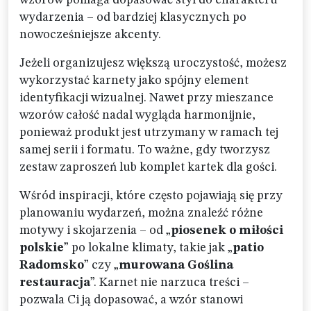
wzorów pomaga dopasować styl do charakteru
wydarzenia – od bardziej klasycznych po
nowocześniejsze akcenty.
Jeżeli organizujesz większą uroczystość, możesz
wykorzystać karnety jako spójny element
identyfikacji wizualnej. Nawet przy mieszance
wzorów całość nadal wygląda harmonijnie,
ponieważ produkt jest utrzymany w ramach tej
samej serii i formatu. To ważne, gdy tworzysz
zestaw zaproszeń lub komplet kartek dla gości.
Wśród inspiracji, które często pojawiają się przy
planowaniu wydarzeń, można znaleźć różne
motywy i skojarzenia – od „
piosenek o miłości
polskie
” po lokalne klimaty, takie jak „
patio
Radomsko
” czy „
murowana Goślina
restauracja
”. Karnet nie narzuca treści –
pozwala Ci ją dopasować, a wzór stanowi