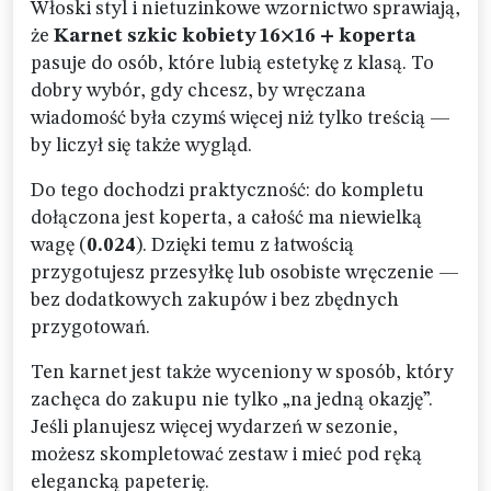
Włoski styl i nietuzinkowe wzornictwo sprawiają,
że
Karnet szkic kobiety 16×16 + koperta
pasuje do osób, które lubią estetykę z klasą. To
dobry wybór, gdy chcesz, by wręczana
wiadomość była czymś więcej niż tylko treścią —
by liczył się także wygląd.
Do tego dochodzi praktyczność: do kompletu
dołączona jest koperta, a całość ma niewielką
wagę (
0.024
). Dzięki temu z łatwością
przygotujesz przesyłkę lub osobiste wręczenie —
bez dodatkowych zakupów i bez zbędnych
przygotowań.
Ten karnet jest także wyceniony w sposób, który
zachęca do zakupu nie tylko „na jedną okazję”.
Jeśli planujesz więcej wydarzeń w sezonie,
możesz skompletować zestaw i mieć pod ręką
elegancką papeterię.