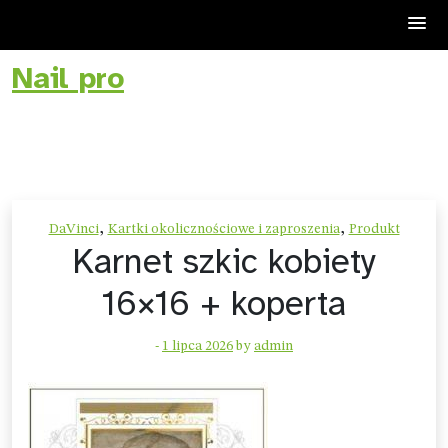
Nail pro
Skip
to
content
,
,
DaVinci
Kartki okolicznościowe i zaproszenia
Produkt
Karnet szkic kobiety
16×16 + koperta
-
1 lipca 2026
by
admin