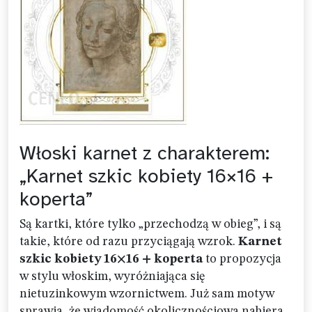
Włoski karnet z charakterem:
„Karnet szkic kobiety 16×16 +
koperta”
Są kartki, które tylko „przechodzą w obieg”, i są
takie, które od razu przyciągają wzrok.
Karnet
szkic kobiety 16×16 + koperta
to propozycja
w stylu włoskim, wyróżniająca się
nietuzinkowym wzornictwem. Już sam motyw
sprawia, że wiadomość okolicznościowa nabiera