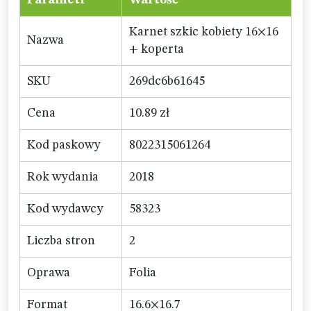
Parametr
Wartość
Karnet szkic kobiety 16×16
Nazwa
+ koperta
SKU
269dc6b61645
Cena
10.89 zł
Kod paskowy
8022315061264
Rok wydania
2018
Kod wydawcy
58323
Liczba stron
2
Oprawa
Folia
Format
16.6×16.7