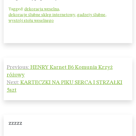
Tagged:
dekoracja weselna
,
dekoracje ślubne sklep internetowy
,
gadzety ślubne
,
wystrój stołu weselnego
Nawigacja
Previous:
HENRY Karnet B6 Komunia Krzyż
wpisu
różowy
Next:
KARTECZKI NA PIKU SERCA I STRZAŁKI
5szt
zzzzz