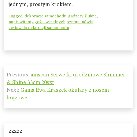
jednym, prostym krokiem.
Tagged:
dekoracje samochodu
,
gadzety ślubne
,
napis witamy gości weselnych
,
szampanówki
,
zestaw do dekoracji samochodu
Nawigacja
Previous:
amscan Serwetki urodzinowe Shimmer
wpisu
& Shine 33cm 20szt
Next:
Gama Ewa Kraszek okulary z nosem
brązowe
zzzzz