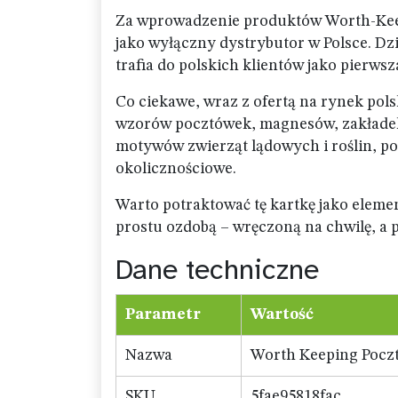
Za wprowadzenie produktów Worth-Kee
jako wyłączny dystrybutor w Polsce. Dz
trafia do polskich klientów jako pierwsza
Co ciekawe, wraz z ofertą na rynek pols
wzorów pocztówek, magnesów, zakładek
motywów zwierząt lądowych i roślin, po
okolicznościowe.
Warto potraktować tę kartkę jako element
prostu ozdobą – wręczoną na chwilę, a
Dane techniczne
Parametr
Wartość
Nazwa
Worth Keeping Pocz
SKU
5fae95818fac