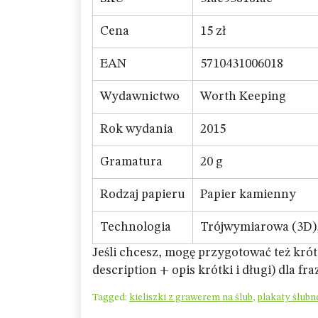
Cena
15 zł
EAN
5710431006018
Wydawnictwo
Worth Keeping
Rok wydania
2015
Gramatura
20 g
Rodzaj papieru
Papier kamienny
Technologia
Trójwymiarowa (3D),
Jeśli chcesz, mogę przygotować też kró
description + opis krótki i długi) dla fr
Tagged:
kieliszki z grawerem na ślub
,
plakaty ślubn