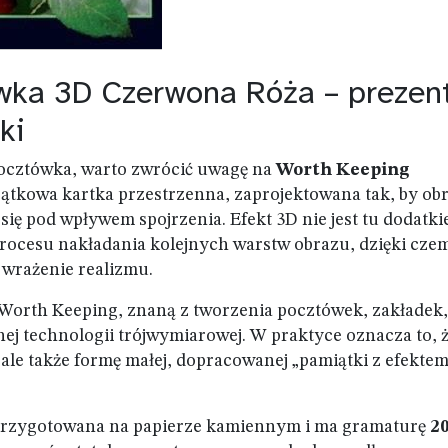
wka 3D Czerwona Róża – prezent
ki
 pocztówka, warto zwrócić uwagę na
Worth Keeping
jątkowa kartka przestrzenna, zaprojektowana tak, by ob
ł się pod wpływem spojrzenia. Efekt 3D nie jest tu dodatk
 procesu nakładania kolejnych warstw obrazu, dzięki cze
 wrażenie realizmu.
 Worth Keeping, znaną z tworzenia pocztówek, zakładek,
j technologii trójwymiarowej. W praktyce oznacza to, 
ale także formę małej, dopracowanej „pamiątki z efekte
ła przygotowana na papierze kamiennym i ma gramaturę
20