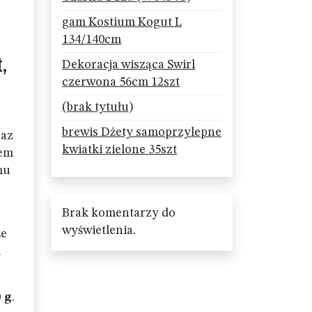
gam Kostium Kogut L
134/140cm
,
Dekoracja wisząca Swirl
czerwona 56cm 12szt
(brak tytułu)
brewis Dżety samoprzylepne
raz
kwiatki zielone 35szt
iem
mu
Brak komentarzy do
wyświetlenia.
że
m
 g
.