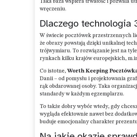
Taka baza wspiera trwałość i pozwala 
wręczeniu.
Dlaczego technologia 
W świecie pocztówek przestrzennych lic
że obrazy powstają dzięki unikalnej tech
trójwymiaru. To rozwiązanie jest na tyl
rynkach kilku krajów europejskich, m.in
Co istotne,
Worth Keeping Pocztówk
Danii – od pomysłu i projektowania gra
rąk obdarowanej osoby. Taka organizacja
standardy w każdym egzemplarzu.
To także dobry wybór wtedy, gdy chcesz 
wygląda efektownie nawet bez dodatkow
buduje emocjonalny charakter prezentu
Na jakie okazje spraw