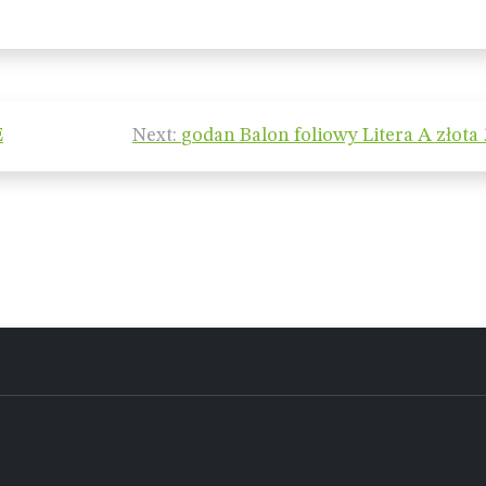
E
Next:
godan Balon foliowy Litera A złota