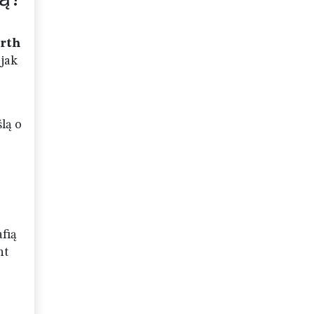
rth
jak
lą o
afią
nt