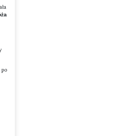
ała
óża
y
ę po