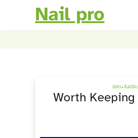
Nail pro
Skip
to
content
,
Inny
Kartki 
Worth Keeping