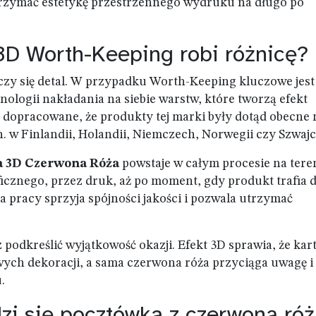
utrzymać estetykę przestrzennego wydruku na długo po
3D Worth-Keeping robi różnicę?
zy się detal. W przypadku Worth-Keeping kluczowe jest 
nologii nakładania na siebie warstw, które tworzą efekt
e dopracowane, że produkty tej marki były dotąd obecne 
. w Finlandii, Holandii, Niemczech, Norwegii czy Szwajca
a 3D Czerwona Róża
powstaje w całym procesie na tere
ficznego, przez druk, aż po moment, gdy produkt trafia 
 pracy sprzyja spójności jakości i pozwala utrzymać
podkreślić wyjątkowość okazji. Efekt 3D sprawia, że kar
ych dekoracji, a sama czerwona róża przyciąga uwagę i
.
dzi się pocztówka z czerwoną ró