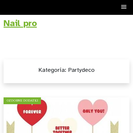
Nail pro
Skip
to
content
Kategoria:
Partydeco
OZDOBNE DODATKI