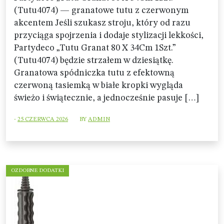
(Tutu4074) — granatowe tutu z czerwonym
akcentem Jeśli szukasz stroju, który od razu
przyciąga spojrzenia i dodaje stylizacji lekkości,
Partydeco „Tutu Granat 80 X 34Cm 1Szt.”
(Tutu4074) będzie strzałem w dziesiątkę.
Granatowa spódniczka tutu z efektowną
czerwoną tasiemką w białe kropki wygląda
świeżo i świątecznie, a jednocześnie pasuje […]
-
25 CZERWCA 2026
BY
ADMIN
OZDOBNE DODATKI