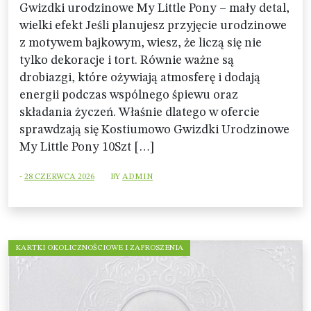
Gwizdki urodzinowe My Little Pony – mały detal,
wielki efekt Jeśli planujesz przyjęcie urodzinowe
z motywem bajkowym, wiesz, że liczą się nie
tylko dekoracje i tort. Równie ważne są
drobiazgi, które ożywiają atmosferę i dodają
energii podczas wspólnego śpiewu oraz
składania życzeń. Właśnie dlatego w ofercie
sprawdzają się Kostiumowo Gwizdki Urodzinowe
My Little Pony 10Szt […]
-
28 CZERWCA 2026
BY
ADMIN
KARTKI OKOLICZNOŚCIOWE I ZAPROSZENIA