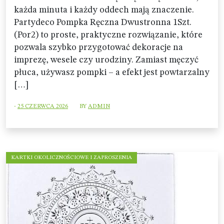
każda minuta i każdy oddech mają znaczenie.
Partydeco Pompka Ręczna Dwustronna 1Szt.
(Por2) to proste, praktyczne rozwiązanie, które
pozwala szybko przygotować dekoracje na
imprezę, wesele czy urodziny. Zamiast męczyć
płuca, używasz pompki – a efekt jest powtarzalny
[…]
-
25 CZERWCA 2026
BY
ADMIN
KARTKI OKOLICZNOŚCIOWE I ZAPROSZENIA