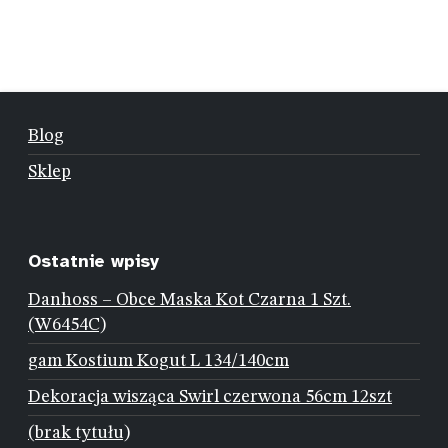
Blog
Sklep
Ostatnie wpisy
Danhoss – Obce Maska Kot Czarna 1 Szt.
(W6454C)
gam Kostium Kogut L 134/140cm
Dekoracja wisząca Swirl czerwona 56cm 12szt
(brak tytułu)