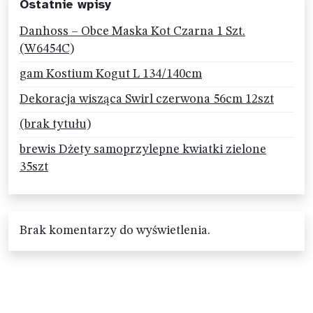
Ostatnie wpisy
Danhoss – Obce Maska Kot Czarna 1 Szt.
(W6454C)
gam Kostium Kogut L 134/140cm
Dekoracja wisząca Swirl czerwona 56cm 12szt
(brak tytułu)
brewis Dżety samoprzylepne kwiatki zielone
35szt
Brak komentarzy do wyświetlenia.