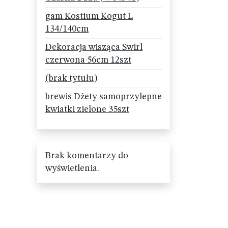
gam Kostium Kogut L
134/140cm
Dekoracja wisząca Swirl
czerwona 56cm 12szt
(brak tytułu)
brewis Dżety samoprzylepne
kwiatki zielone 35szt
Brak komentarzy do
wyświetlenia.