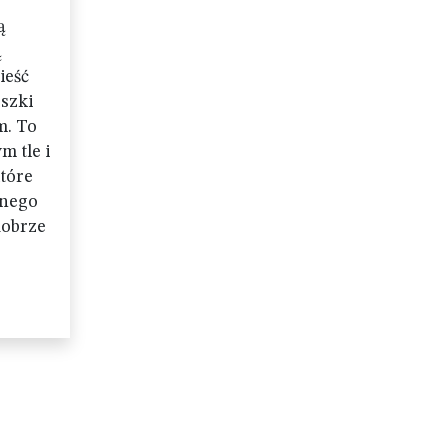
ą
ą
ieść
oszki
m. To
m tle i
tóre
jnego
dobrze