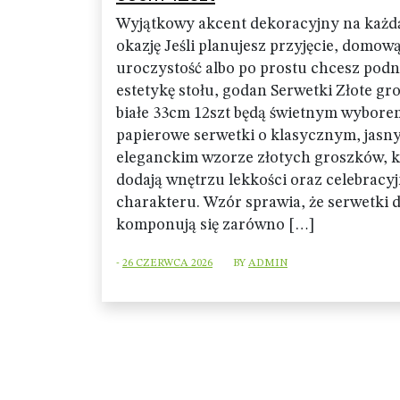
Wyjątkowy akcent dekoracyjny na każd
okazję Jeśli planujesz przyjęcie, domow
uroczystość albo po prostu chcesz podn
estetykę stołu, godan Serwetki Złote gr
białe 33cm 12szt będą świetnym wybore
papierowe serwetki o klasycznym, jasny
eleganckim wzorze złotych groszków, k
dodają wnętrzu lekkości oraz celebracy
charakteru. Wzór sprawia, że serwetki 
komponują się zarówno […]
-
26 CZERWCA 2026
BY
ADMIN