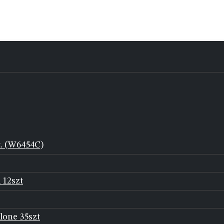
t. (W6454C)
 12szt
lone 35szt