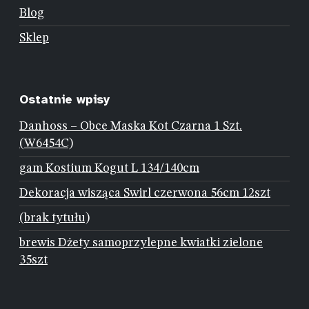
Blog
Sklep
Ostatnie wpisy
Danhoss – Obce Maska Kot Czarna 1 Szt.
(W6454C)
gam Kostium Kogut L 134/140cm
Dekoracja wisząca Swirl czerwona 56cm 12szt
(brak tytułu)
brewis Dżety samoprzylepne kwiatki zielone
35szt