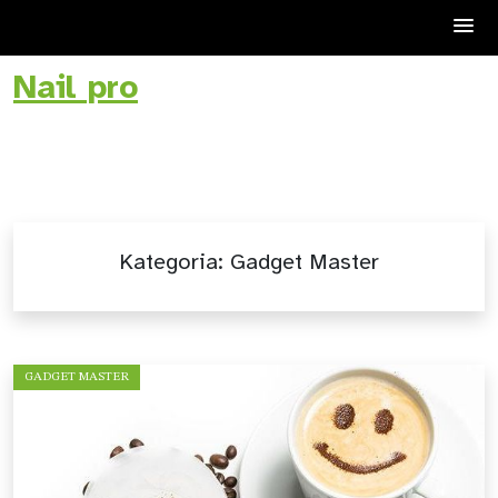
Nail pro
Skip
to
content
Kategoria:
Gadget Master
GADGET MASTER