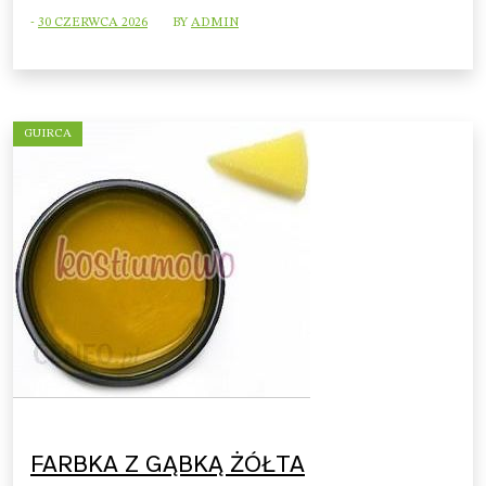
-
30 CZERWCA 2026
BY
ADMIN
GUIRCA
FARBKA Z GĄBKĄ ŻÓŁTA