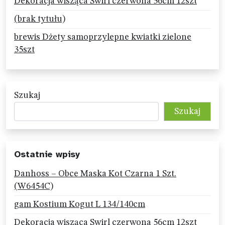
Dekoracja wisząca Swirl czerwona 56cm 12szt
(brak tytułu)
brewis Dżety samoprzylepne kwiatki zielone
35szt
Szukaj
Szukaj
Ostatnie wpisy
Danhoss – Obce Maska Kot Czarna 1 Szt.
(W6454C)
gam Kostium Kogut L 134/140cm
Dekoracja wisząca Swirl czerwona 56cm 12szt