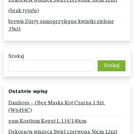
(brak tytułu)
brewis Dżety samoprzylepne kwiatki zielone
35szt
Szukaj
Szukaj
Ostatnie wpisy
Danhoss – Obce Maska Kot Czarna 1 Szt.
(W6454C)
gam Kostium Kogut L 134/140cm
Dekoracja wisząca Swirl czerwona 56cm 12szt