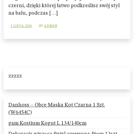
czerni, dzięki której łatwo podkreślisz swój styl
na balu, podczas […]
-
1 LIPCA 2026
BY
ADMIN
zzzzz
Danhoss – Obce Maska Kot Czarna 1 Szt.
(W6454C)
gam Kostium Kogut L 134/140cm
Dekoracja wisząca Swirl czerwona 56cm 12szt