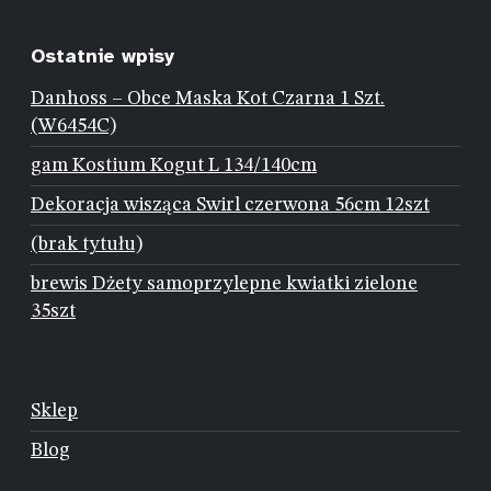
Ostatnie wpisy
Danhoss – Obce Maska Kot Czarna 1 Szt.
(W6454C)
gam Kostium Kogut L 134/140cm
Dekoracja wisząca Swirl czerwona 56cm 12szt
(brak tytułu)
brewis Dżety samoprzylepne kwiatki zielone
35szt
Sklep
Blog