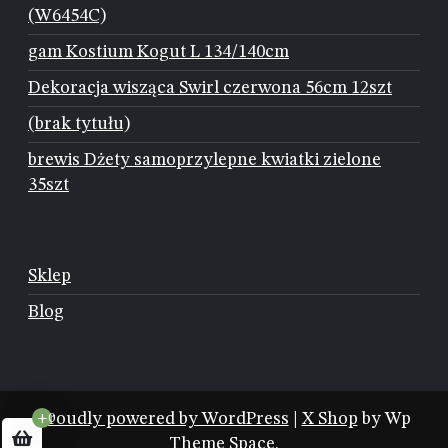
(W6454C)
gam Kostium Kogut L 134/140cm
Dekoracja wisząca Swirl czerwona 56cm 12szt
(brak tytułu)
brewis Dżety samoprzylepne kwiatki zielone
35szt
Sklep
Blog
Proudly powered by WordPress
|
X Shop
by Wp
+0
Theme Space.