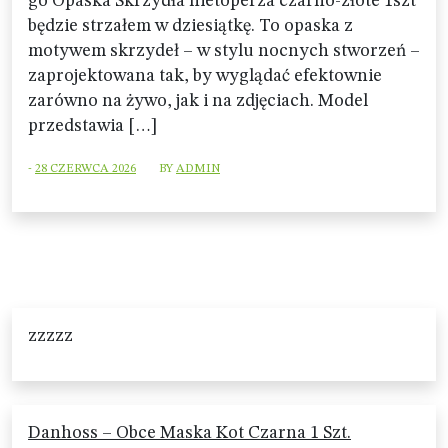
go Opaska Skrzydła nietoperza czarno-złote 1szt
będzie strzałem w dziesiątkę. To opaska z
motywem skrzydeł – w stylu nocnych stworzeń –
zaprojektowana tak, by wyglądać efektownie
zarówno na żywo, jak i na zdjęciach. Model
przedstawia […]
-
28 CZERWCA 2026
BY
ADMIN
zzzzz
Danhoss – Obce Maska Kot Czarna 1 Szt.