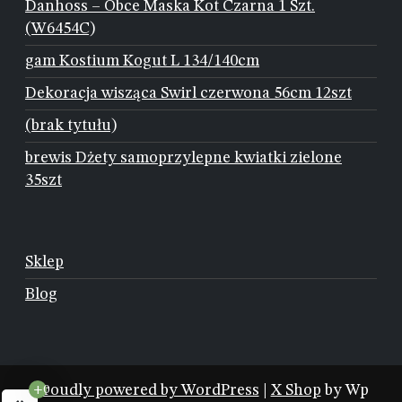
Danhoss – Obce Maska Kot Czarna 1 Szt.
(W6454C)
gam Kostium Kogut L 134/140cm
Dekoracja wisząca Swirl czerwona 56cm 12szt
(brak tytułu)
brewis Dżety samoprzylepne kwiatki zielone
35szt
Sklep
Blog
Proudly powered by WordPress
|
X Shop
by Wp
+0