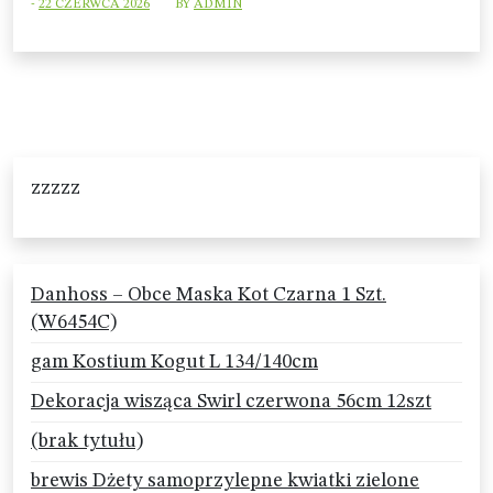
-
22 CZERWCA 2026
BY
ADMIN
zzzzz
Danhoss – Obce Maska Kot Czarna 1 Szt.
(W6454C)
gam Kostium Kogut L 134/140cm
Dekoracja wisząca Swirl czerwona 56cm 12szt
(brak tytułu)
brewis Dżety samoprzylepne kwiatki zielone