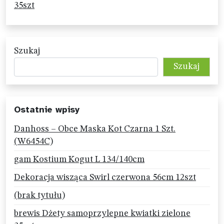
35szt
Szukaj
Szukaj
Ostatnie wpisy
Danhoss – Obce Maska Kot Czarna 1 Szt.
(W6454C)
gam Kostium Kogut L 134/140cm
Dekoracja wisząca Swirl czerwona 56cm 12szt
(brak tytułu)
brewis Dżety samoprzylepne kwiatki zielone