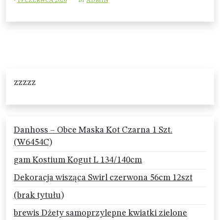
-
19 CZERWCA 2026
BY
ADMIN
zzzzz
Danhoss – Obce Maska Kot Czarna 1 Szt.
(W6454C)
gam Kostium Kogut L 134/140cm
Dekoracja wisząca Swirl czerwona 56cm 12szt
(brak tytułu)
brewis Dżety samoprzylepne kwiatki zielone