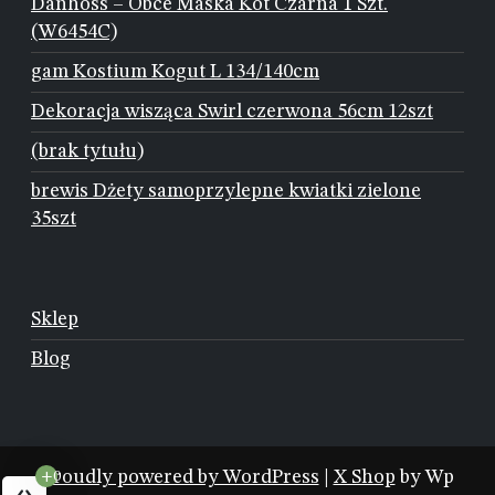
Danhoss – Obce Maska Kot Czarna 1 Szt.
(W6454C)
gam Kostium Kogut L 134/140cm
Dekoracja wisząca Swirl czerwona 56cm 12szt
(brak tytułu)
brewis Dżety samoprzylepne kwiatki zielone
35szt
Sklep
Blog
Proudly powered by WordPress
|
X Shop
by Wp
+0